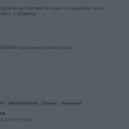
copilacion de materiales de repaso y recuperacion verano
FANTIL Y PRIMARIA
ADERNO repaso verano Infantil 3 años
ntil
habilidades básicas
Programa
repaso verano
res
 ninguna información.