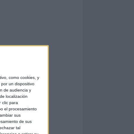
ivo, como cookies, y
por un dispositivo
ón de audiencia y
de localización
 clic para
bo el procesamiento
cambiar sus
esamiento de sus
echazar tal
erencias o retirar su