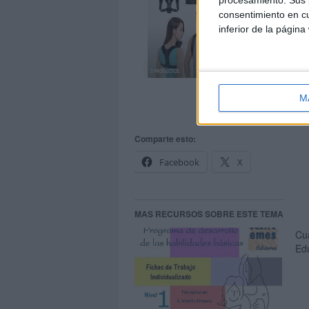
consentimiento en cu
inferior de la página
M
Comparte esto:
Facebook
X
MAS RECURSOS SOBRE ESTE TEMA
Cu
Edu