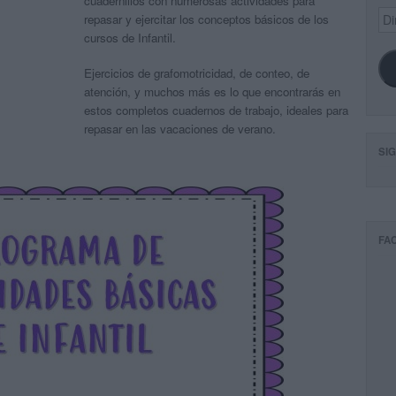
cuadernillos con numerosas actividades para
Dir
repasar y ejercitar los conceptos básicos de los
de
cursos de Infantil.
ema
Ejercicios de grafomotricidad, de conteo, de
atención, y muchos más es lo que encontrarás en
estos completos cuadernos de trabajo, ideales para
repasar en las vacaciones de verano.
SI
FA