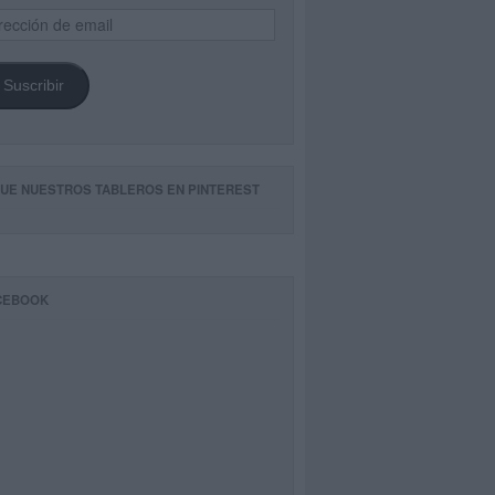
ección
il
Suscribir
GUE NUESTROS TABLEROS EN PINTEREST
CEBOOK