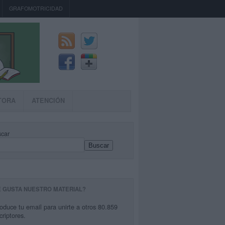
GRAFOMOTRICIDAD
TORA
ATENCIÓN
car
Buscar
E GUSTA NUESTRO MATERIAL?
roduce tu email para unirte a otros 80.859
criptores.