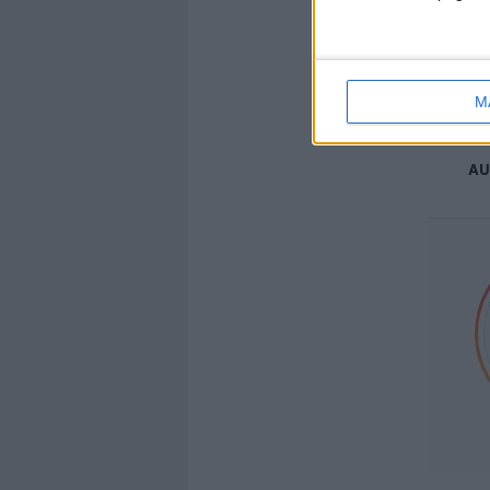
M
Heladod
AU