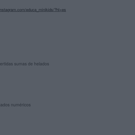
instagram.com/educa_minikids/?hl=es
vertidas sumas de helados
lados numéricos