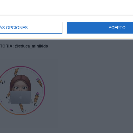
DESCARGA EL PDF
ÁS OPCIONES
ACEPTO
elassumasmathematicalicecreams
TORÍA: @educa_minikids