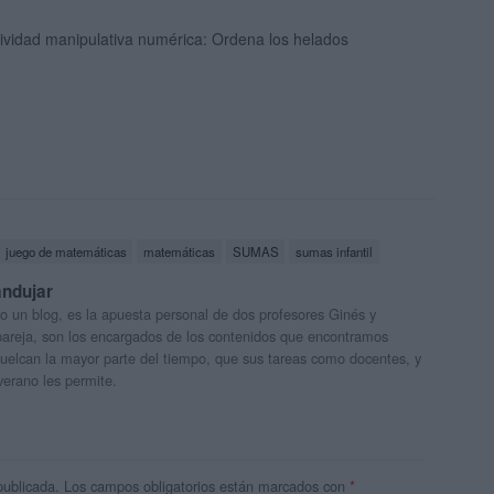
ividad manipulativa numérica: Ordena los helados
juego de matemáticas
matemáticas
SUMAS
sumas infantil
andujar
o un blog, es la apuesta personal de dos profesores Ginés y
areja, son los encargados de los contenidos que encontramos
 vuelcan la mayor parte del tiempo, que sus tareas como docentes, y
verano les permite.
publicada.
Los campos obligatorios están marcados con
*