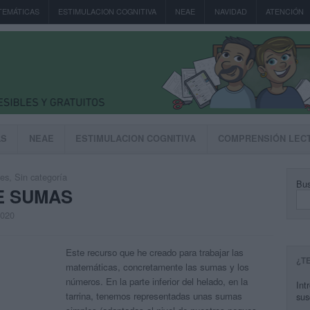
TEMÁTICAS
ESTIMULACION COGNITIVA
NEAE
NAVIDAD
ATENCIÓN
AS
NEAE
ESTIMULACION COGNITIVA
COMPRENSIÓN LEC
res
,
Sin categoría
Bus
E SUMAS
2020
Este recurso que he creado para trabajar las
¿T
matemáticas, concretamente las sumas y los
números. En la parte inferior del helado, en la
Int
tarrina, tenemos representadas unas sumas
sus