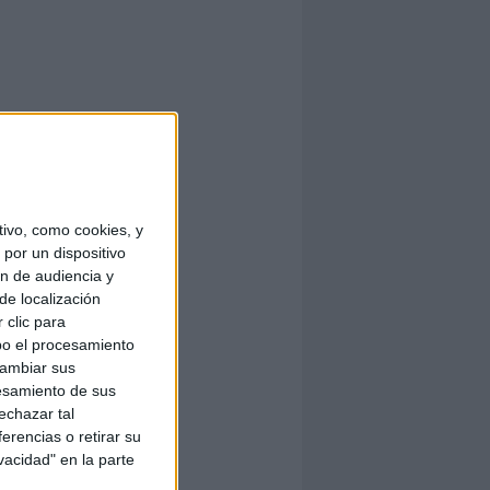
ivo, como cookies, y
por un dispositivo
ón de audiencia y
de localización
 clic para
bo el procesamiento
cambiar sus
esamiento de sus
echazar tal
erencias o retirar su
vacidad" en la parte