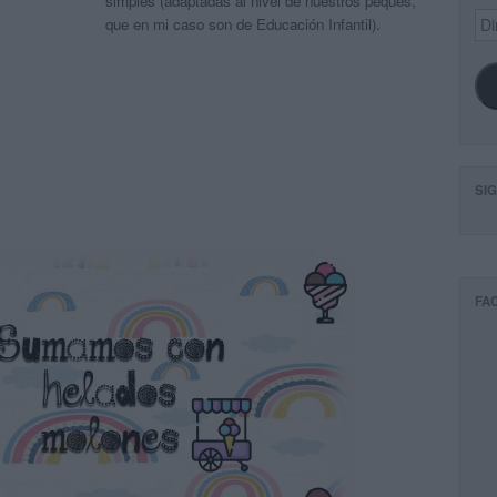
simples (adaptadas al nivel de nuestros peques,
Dir
que en mi caso son de Educación Infantil).
de
ema
SI
FA