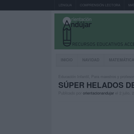
LENGUA
COMPRENSIÓN LECTORA
MA
INICIO
NAVIDAD
MATEMÁTIC
Educación Infantil
,
Para maestros y profeso
SÚPER HELADOS D
Publicado por
orientacionandujar
el 2 julio, 