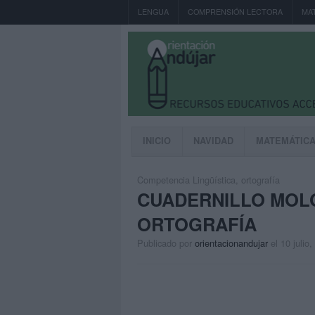
LENGUA
COMPRENSIÓN LECTORA
MA
INICIO
NAVIDAD
MATEMÁTIC
Competencia Lingüística
,
ortografía
CUADERNILLO MOL
ORTOGRAFÍA
Publicado por
orientacionandujar
el 10 julio