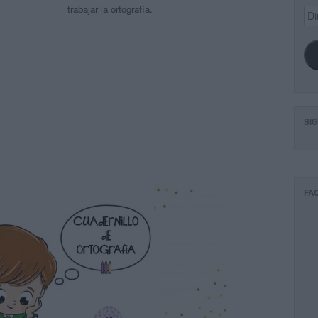
trabajar la ortografía.
Dir
de
ema
SI
FA