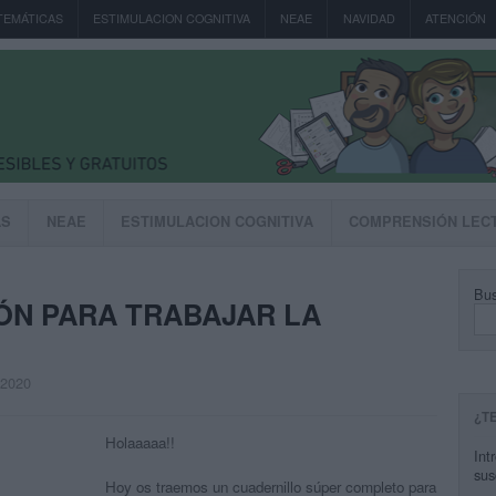
TEMÁTICAS
ESTIMULACION COGNITIVA
NEAE
NAVIDAD
ATENCIÓN
AS
NEAE
ESTIMULACION COGNITIVA
COMPRENSIÓN LEC
Bus
ÓN PARA TRABAJAR LA
, 2020
¿T
Holaaaaa!!
Int
sus
Hoy os traemos un cuadernillo súper completo para