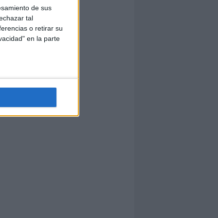
esamiento de sus
echazar tal
erencias o retirar su
vacidad" en la parte