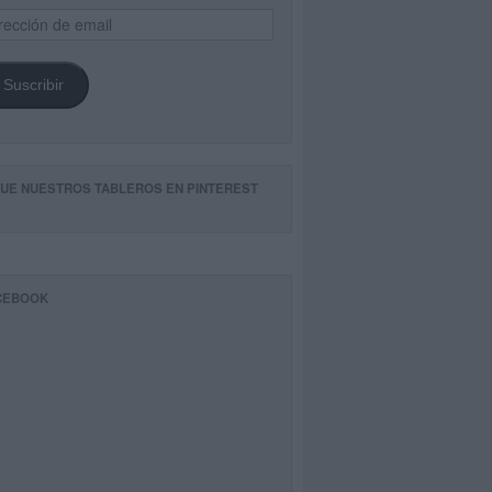
ección
il
Suscribir
GUE NUESTROS TABLEROS EN PINTEREST
CEBOOK