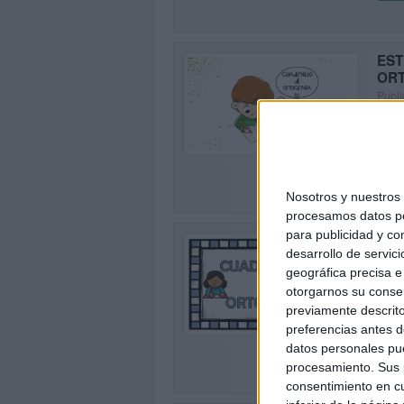
EST
OR
Publi
Holaa
2
la or
SEG
Nosotros y nuestro
procesamos datos per
para publicidad y co
Rep
desarrollo de servici
cua
geográfica precisa e 
Publi
otorgarnos su conse
Holaa
0
previamente descrito
la or
preferencias antes d
datos personales pue
SEG
procesamiento. Sus p
consentimiento en cu