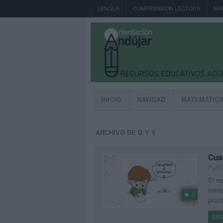
LENGUA
COMPRENSIÓN LECTORA
MA
INICIO
NAVIDAD
MATEMÁTIC
ARCHIVO DE G Y Y
Cuad
Publi
El re
conso
0
pract
SEG