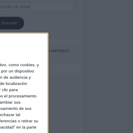
ección
il
Suscribir
GUE NUESTROS TABLEROS EN PINTEREST
ivo, como cookies, y
por un dispositivo
ón de audiencia y
CEBOOK
de localización
 clic para
bo el procesamiento
cambiar sus
esamiento de sus
echazar tal
erencias o retirar su
vacidad" en la parte