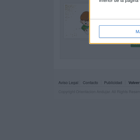
inferior de la página
CUA
OR
Publi
Holaa
1
M
la or
SEG
Aviso Legal
Contacto
Publicidad
Volver
Copyright Orientacion Andujar. All Rights Rese