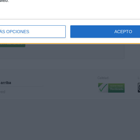
 web.
DERNILLO MOLÓN PARA TRABAJAR LA
TOGRAFÍA
cado el 10 julio, 2020
aaa!! Hoy os traemos un cuadernillo súper completo para trabajar
ÁS OPCIONES
ACEPTO
tografía.
UIR LEYENDO
Calidad:
L
 arriba
rved