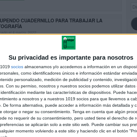
Dir
de
ema
UPENDO CUADERNILLO PARA TRABAJAR LA
TOGRAFÍA
cado el 4 marzo, 2022
aaa!! Hoy os traemos un cuadernillo súper completo para trabajar
tografía.
SI
Su privacidad es importante para nosotros
UIR LEYENDO
s 1019
socios
almacenamos y/o accedemos a información en un disposit
sonales, como identificadores únicos e información estándar enviada 
ntenido personalizado, medición de publicidad y contenido, investigaci
asamos la ortografía este verano con este súper
FA
os.
Con su permiso, nosotros y nuestros socios podemos utilizar datos 
derno
identificación mediante las características de dispositivos. Puede hacer
cado el 24 junio, 2021
ntimiento a nosotros y a nuestros 1019 socios para que llevemos a ca
aaa!! Hoy os traemos un cuadernillo súper completo para trabajar
. De forma alternativa, puede acceder a información más detallada y 
tografía.
e otorgar o negar su consentimiento.
Tenga en cuenta que algún proc
de no requerir de su consentimiento, pero usted tiene el derecho de r
UIR LEYENDO
referencias se aplicarán solo a este sitio web. Puede cambiar sus pref
alquier momento volviendo a este sitio y haciendo clic en el botón "Pri