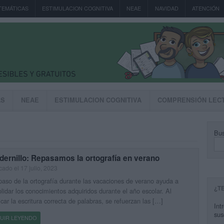
TEMÁTICAS
ESTIMULACION COGNITIVA
NEAE
NAVIDAD
ATENCIÓN
AS
NEAE
ESTIMULACION COGNITIVA
COMPRENSIÓN LEC
Bus
ernillo: Repasamos la ortografía en verano
cado el 17 julio, 2023
paso de la ortografía durante las vacaciones de verano ayuda a
¿T
lidar los conocimientos adquiridos durante el año escolar. Al
icar la escritura correcta de palabras, se refuerzan las […]
Int
sus
UIR LEYENDO