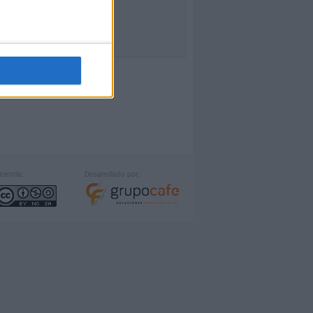
icencia:
Desarrollado por: