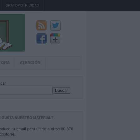
GRAFOMOTRICIDAD
TORA
ATENCIÓN
car
Buscar
E GUSTA NUESTRO MATERIAL?
roduce tu email para unirte a otros 80.870
criptores.