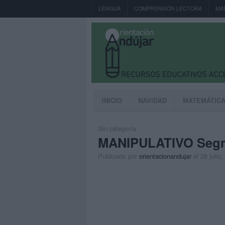
LENGUA
COMPRENSIÓN LECTORA
MA
INICIO
NAVIDAD
MATEMÁTIC
Sin categoría
MANIPULATIVO Segme
Publicado por
orientacionandujar
el 28 julio