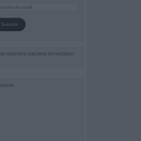
ección
il
Suscribir
GUE NUESTROS TABLEROS EN PINTEREST
CEBOOK