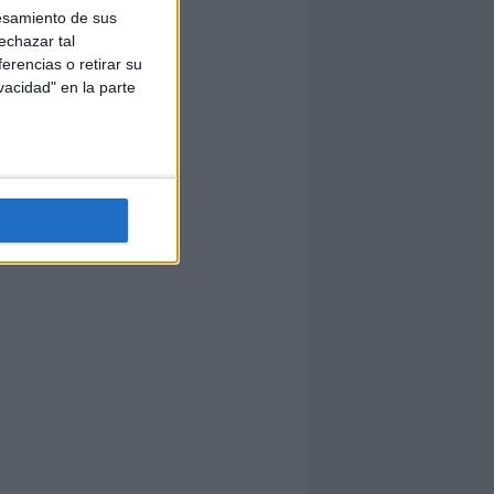
esamiento de sus
echazar tal
erencias o retirar su
vacidad" en la parte