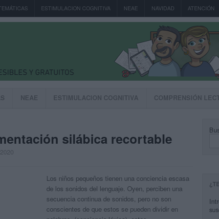
TEMÁTICAS
ESTIMULACION COGNITIVA
NEAE
NAVIDAD
ATENCIÓN
AS
NEAE
ESTIMULACION COGNITIVA
COMPRENSIÓN LEC
Bus
ntación silábica recortable
, 2020
Los niños pequeños tienen una conciencia escasa
¿T
de los sonidos del lenguaje. Oyen, perciben una
secuencia continua de sonidos, pero no son
Int
conscientes de que estos se pueden dividir en
sus