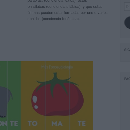
palabras, (conciencia léxica), estas
Dir
en sílabas (conciencia silábica), y que estas
de
últimas pueden estar formadas por uno o varios
ema
sonidos (conciencia fonémica).
SI
FA