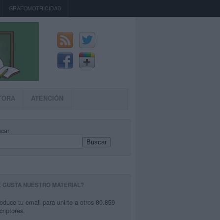
GRAFOMOTRICIDAD
TORA
ATENCIÓN
car
Buscar
E GUSTA NUESTRO MATERIAL?
roduce tu email para unirte a otros 80.859
criptores.