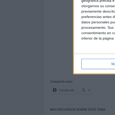
geográfica precisa e 
otorgarnos su conse
previamente descrito
preferencias antes d
datos personales pue
procesamiento. Sus p
consentimiento en cu
inferior de la página
M
Comparte esto:
Facebook
X
MAS RECURSOS SOBRE ESTE TEMA