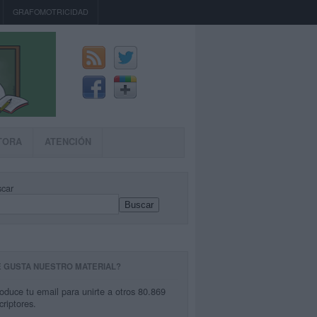
GRAFOMOTRICIDAD
TORA
ATENCIÓN
car
Buscar
E GUSTA NUESTRO MATERIAL?
roduce tu email para unirte a otros 80.869
criptores.