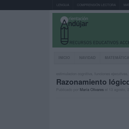
LENGUA
COMPRENSIÓN LECTORA
MA
INICIO
NAVIDAD
MATEMÁTIC
estimulacion cognitiva
,
funciones ejecutivas
Razonamiento lógico
Publicado por
María Olivares
el 13 agosto, 