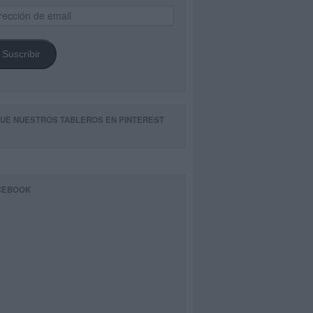
ección
il
Suscribir
GUE NUESTROS TABLEROS EN PINTEREST
CEBOOK