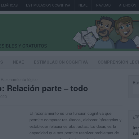
TEMÁTICAS
ESTIMULACION COGNITIVA
NEAE
NAVIDAD
ATENCIÓN
AS
NEAE
ESTIMULACION COGNITIVA
COMPRENSIÓN LEC
,
Razonamiento lógico
Bus
: Relación parte – todo
2020
El razonamiento es una función cognitiva que
¿T
permite comparar resultados, elaborar inferencias y
establecer relaciones abstractas. Es decir, es la
Int
capacidad que nos permite resolver problemas de
sus