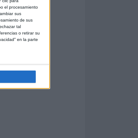
 clic para
bo el procesamiento
cambiar sus
esamiento de sus
echazar tal
erencias o retirar su
vacidad" en la parte