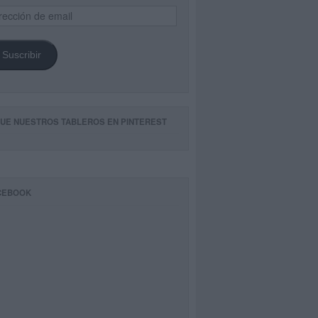
ección
il
Suscribir
GUE NUESTROS TABLEROS EN PINTEREST
CEBOOK