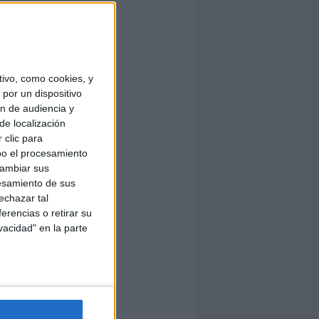
ivo, como cookies, y
por un dispositivo
ón de audiencia y
de localización
 clic para
bo el procesamiento
cambiar sus
esamiento de sus
echazar tal
erencias o retirar su
vacidad" en la parte