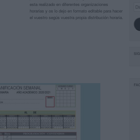
esta realizado en diferentes organizaciones
Dir
de
horarias y os lo dejo en formato editable para hacer
ema
el vuestro segús vuestra propia distribución horaria.
SI
FA