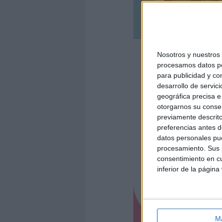
Nosotros y nuestro
procesamos datos per
PLANIFICADOR-SEMA
para publicidad y co
desarrollo de servici
geográfica precisa e 
otorgarnos su conse
previamente descrito
PLANIFICADOR-SEMA
preferencias antes d
datos personales pue
SI QUIERES M
procesamiento. Sus p
PI
consentimiento en cu
inferior de la página
M