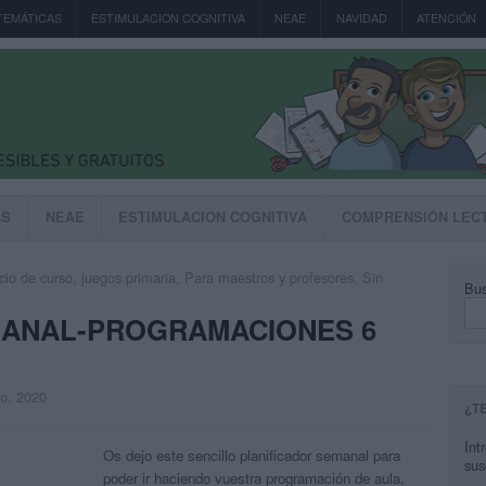
TEMÁTICAS
ESTIMULACION COGNITIVA
NEAE
NAVIDAD
ATENCIÓN
AS
NEAE
ESTIMULACION COGNITIVA
COMPRENSIÓN LEC
icio de curso
,
juegos primaria
,
Para maestros y profesores
,
Sin
Bus
MANAL-PROGRAMACIONES 6
to, 2020
¿T
Int
Os dejo este sencillo planificador semanal para
sus
poder ir haciendo vuestra programación de aula,