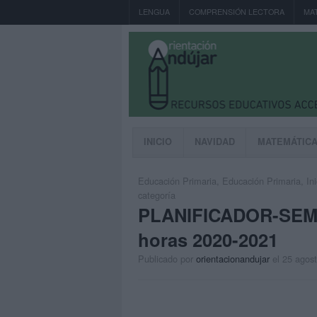
LENGUA
COMPRENSIÓN LECTORA
MA
INICIO
NAVIDAD
MATEMÁTIC
Educación Primaria
,
Educación Primaria
,
In
categoría
PLANIFICADOR-SE
horas 2020-2021
Publicado por
orientacionandujar
el 25 agos