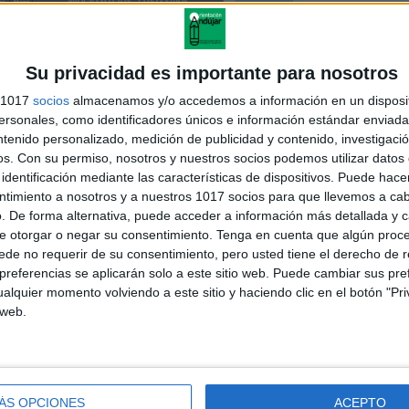
Su privacidad es importante para nosotros
WORD EDITABLE
s 1017
socios
almacenamos y/o accedemos a información en un disposit
sonales, como identificadores únicos e información estándar enviada 
NAL-PROGRAMACIONES-6-HORAS-2020-2021
ntenido personalizado, medición de publicidad y contenido, investigaci
os.
Con su permiso, nosotros y nuestros socios podemos utilizar datos 
PDF
identificación mediante las características de dispositivos. Puede hacer
ntimiento a nosotros y a nuestros 1017 socios para que llevemos a ca
. De forma alternativa, puede acceder a información más detallada y 
NAL-PROGRAMACIONES-6-HORAS-2020-2021
e otorgar o negar su consentimiento.
Tenga en cuenta que algún proc
de no requerir de su consentimiento, pero usted tiene el derecho de r
AS MATERIALES INICIO CURSO
referencias se aplicarán solo a este sitio web. Puede cambiar sus pref
NCHA EN LA IMAGEN
alquier momento volviendo a este sitio y haciendo clic en el botón "Pri
 web.
ÁS OPCIONES
ACEPTO