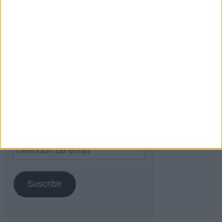
Buscar
Buscar
¿TE GUSTA NUESTRO MATERIAL?
Introduce tu email para unirte a otros
80.860 suscriptores.
Dirección
de
email
Suscribir