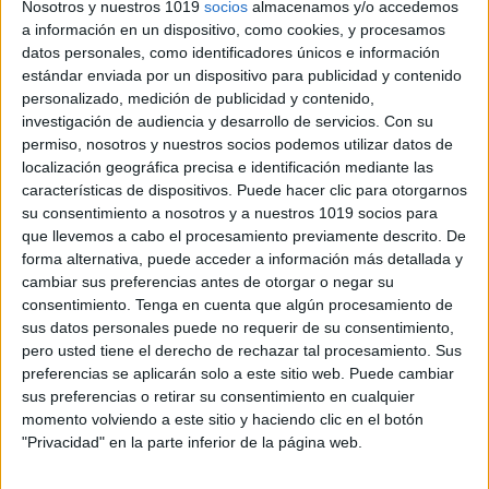
Nosotros y nuestros 1019
socios
almacenamos y/o accedemos
a información en un dispositivo, como cookies, y procesamos
datos personales, como identificadores únicos e información
estándar enviada por un dispositivo para publicidad y contenido
personalizado, medición de publicidad y contenido,
investigación de audiencia y desarrollo de servicios.
Con su
permiso, nosotros y nuestros socios podemos utilizar datos de
localización geográfica precisa e identificación mediante las
características de dispositivos. Puede hacer clic para otorgarnos
su consentimiento a nosotros y a nuestros 1019 socios para
que llevemos a cabo el procesamiento previamente descrito. De
compra online ha sido una alternativa muy tenida en
forma alternativa, puede acceder a información más detallada y
cuenta en el pasado, ahora más que nunca está
cambiar sus preferencias antes de otorgar o negar su
consentimiento.
Tenga en cuenta que algún procesamiento de
adquiriendo mucha más relevancia. Y es que en
sus datos personales puede no requerir de su consentimiento,
determinados comercios electrónicos, como en
pero usted tiene el derecho de rechazar tal procesamiento. Sus
Papelería Distrimar, existe la posibilidad de hacerse
preferencias se aplicarán solo a este sitio web. Puede cambiar
con agendas, mochilas, diccionarios, rotuladores y
sus preferencias o retirar su consentimiento en cualquier
momento volviendo a este sitio y haciendo clic en el botón
todo tipo de material escolar
a
unos
precios más
"Privacidad" en la parte inferior de la página web.
asequibles
en comparación con el resto de opciones.