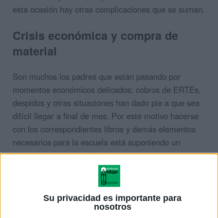
esta ocasión hay
otras complicaciones
que se suman.
Crisis económica y compra de
material
Son muchos los padres que están pasando por
momentos económicos delicados: cobros de ERTEs,
despidos y otras situaciones han dado pie a que
sea
difícil llegar a final de mes
. Por este motivo hacerse
con los correspondientes libros y demás elementos
necesarios para la escuela está suponiendo un
calvario para muchas familias.
Si ya
de por
Su privacidad es importante para
sí, la
nosotros