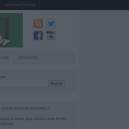
GRAFOMOTRICIDAD
TORA
ATENCIÓN
car
Buscar
E GUSTA NUESTRO MATERIAL?
roduce tu email para unirte a otros 80.861
criptores.