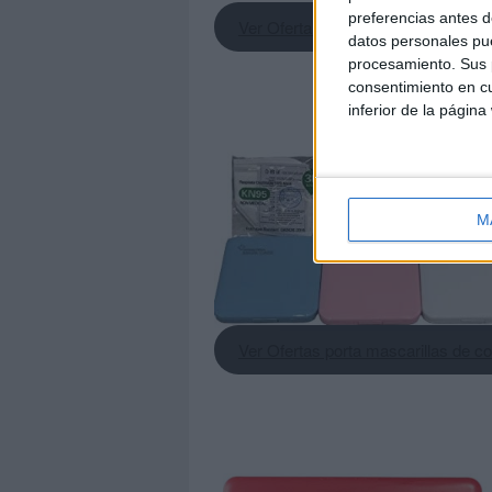
preferencias antes d
Ver Oferta de fundas con dibujos
datos personales pue
procesamiento. Sus p
consentimiento en cu
inferior de la página
M
Ver Ofertas porta mascarillas de co