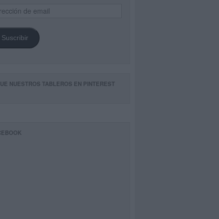
ección
il
Suscribir
GUE NUESTROS TABLEROS EN PINTEREST
CEBOOK