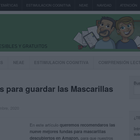
TEMÁTICAS
ESTIMULACION COGNITIVA
NEAE
NAVIDAD
ATENCIÓN
AS
NEAE
ESTIMULACION COGNITIVA
COMPRENSIÓN LEC
Bus
 para guardar las Mascarillas
embre, 2020
¿T
En este artículo
queremos recomendaros las
Int
nueve mejores fundas para mascarillas
sus
descubiertos en Amazon,
para que nuestros