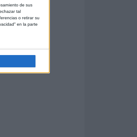
esamiento de sus
echazar tal
erencias o retirar su
vacidad" en la parte