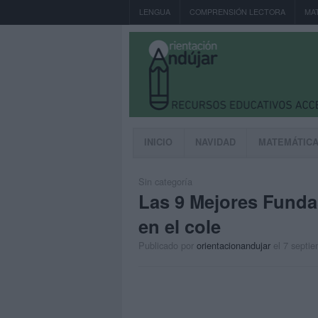
LENGUA
COMPRENSIÓN LECTORA
MA
INICIO
NAVIDAD
MATEMÁTIC
Sin categoría
Las 9 Mejores Fundas
en el cole
Publicado por
orientacionandujar
el 7 septi