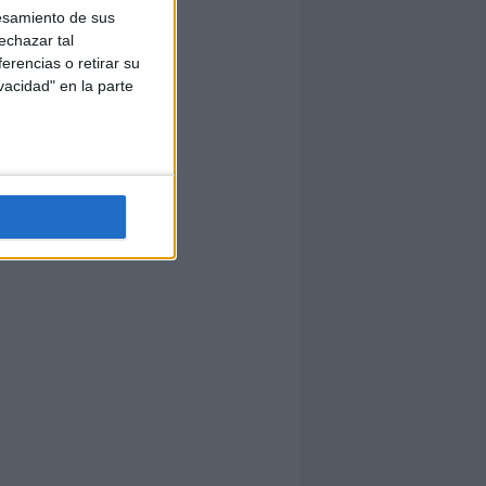
esamiento de sus
echazar tal
erencias o retirar su
vacidad" en la parte