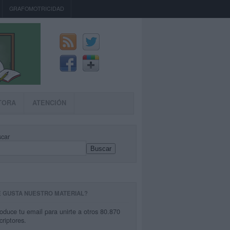
GRAFOMOTRICIDAD
TORA
ATENCIÓN
car
Buscar
E GUSTA NUESTRO MATERIAL?
roduce tu email para unirte a otros 80.870
criptores.