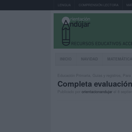
LENGUA
COMPRENSIÓN LECTORA
MA
INICIO
NAVIDAD
MATEMÁTIC
Educación Primaria
,
Guias y registros
,
Para 
Completa evaluación 
Publicado por
orientacionandujar
el 8 septi