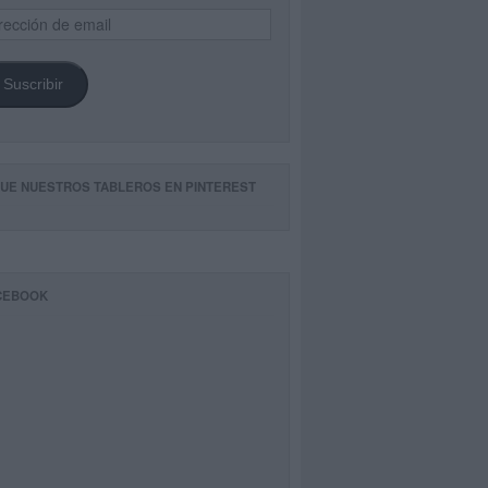
ección
il
Suscribir
GUE NUESTROS TABLEROS EN PINTEREST
CEBOOK