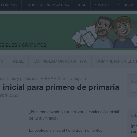
TEMÁTICAS
ESTIMULACION COGNITIVA
NEAE
NAVIDAD
ATENCIÓN
AS
NEAE
ESTIMULACION COGNITIVA
COMPRENSIÓN LEC
maestros y profesores
,
PRIMARIA
,
Sin categoría
Bus
inicial para primero de primaria
embre, 2020
¿Has comenzado ya a realizar la evaluación inicial
¿T
de tu alumnado?
Int
La evaluación inicial tiene tres momentos:
sus