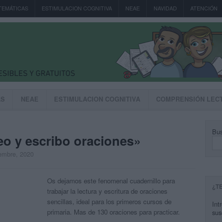
TEMÁTICAS
ESTIMULACION COGNITIVA
NEAE
NAVIDAD
ATENCIÓN
AS
NEAE
ESTIMULACION COGNITIVA
COMPRENSIÓN LEC
Bus
eo y escribo oraciones»
iembre, 2020
Os dejamos este fenomenal cuadernillo para
¿T
trabajar la lectura y escritura de oraciones
sencillas, ideal para los primeros cursos de
Int
primaria. Mas de 130 oraciones para practicar.
sus