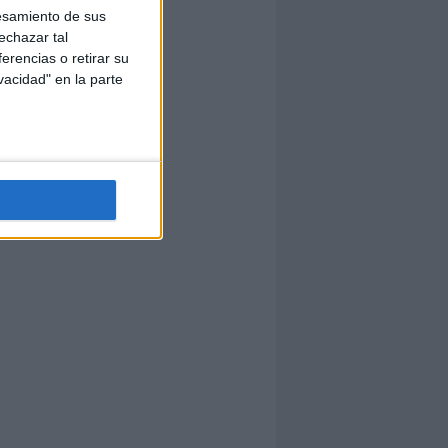
esamiento de sus
echazar tal
erencias o retirar su
vacidad" en la parte