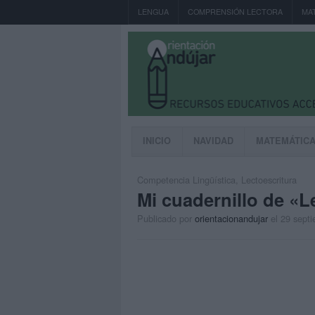
LENGUA
COMPRENSIÓN LECTORA
MA
INICIO
NAVIDAD
MATEMÁTIC
Competencia Lingüística
,
Lectoescritura
Mi cuadernillo de «L
Publicado por
orientacionandujar
el 29 sept