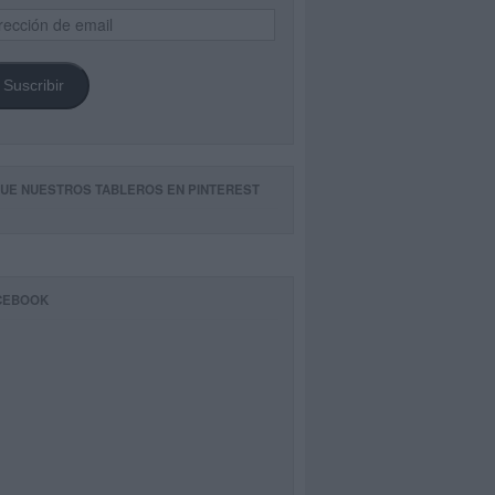
ección
il
Suscribir
GUE NUESTROS TABLEROS EN PINTEREST
CEBOOK