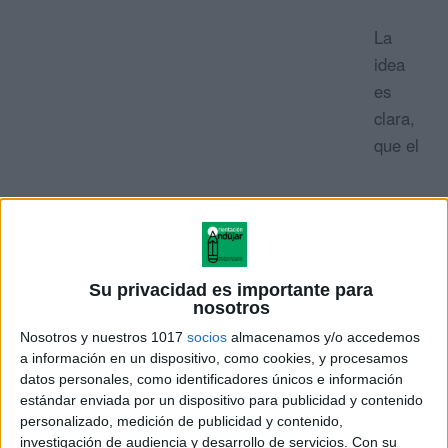
La
idea
es
clara,
que el
Su privacidad es importante para
nosotros
Nosotros y nuestros 1017
socios
almacenamos y/o accedemos
alumno desarrolle la competencia matemática de
a información en un dispositivo, como cookies, y procesamos
forma natural, manipulativa y experiencial,
datos personales, como identificadores únicos e información
comprendiendo lo que hace y divirtiéndose. Por ello
estándar enviada por un dispositivo para publicidad y contenido
personalizado, medición de publicidad y contenido,
tomamos como referencia aspectos del método ABN
investigación de audiencia y desarrollo de servicios.
Con su