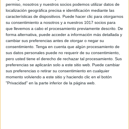
(Algoritmos basados en números) y los contenidos
permiso, nosotros y nuestros socios podemos utilizar datos de
propios de las áreas de Matemáticas y Educación
localización geográfica precisa e identificación mediante las
Física.
características de dispositivos. Puede hacer clic para otorgarnos
su consentimiento a nosotros y a nuestros 1017 socios para
que llevemos a cabo el procesamiento previamente descrito. De
La rutina de las sesiones varía, no obstante
forma alternativa, puede acceder a información más detallada y
recomendamos establecer una secuencia para
cambiar sus preferencias antes de otorgar o negar su
optimizar el desarrollo de las clases. Un ejemplo
consentimiento.
Tenga en cuenta que algún procesamiento de
sus datos personales puede no requerir de su consentimiento,
podría ser:
pero usted tiene el derecho de rechazar tal procesamiento. Sus
preferencias se aplicarán solo a este sitio web. Puede cambiar
1o Asamblea inicial: donde destacamos la
sus preferencias o retirar su consentimiento en cualquier
importancia del contenido a tratar, realizamos una
momento volviendo a este sitio y haciendo clic en el botón
"Privacidad" en la parte inferior de la página web.
lluvia de ideas y preguntan sus dudas. Sentamos a
los alumnos en semicírculo siempre en el mismo
lugar. Podemos aprovechar para explicar y
ejemplificar visualmente los juegos que se
desarrollarán durante la clase.