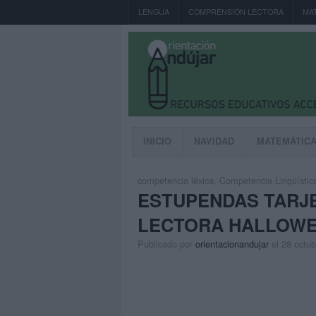
LENGUA
COMPRENSIÓN LECTORA
MA
INICIO
NAVIDAD
MATEMÁTIC
competencia léxica
,
Competencia Lingüístic
ESTUPENDAS TARJ
LECTORA HALLOW
Publicado por
orientacionandujar
el 28 octu