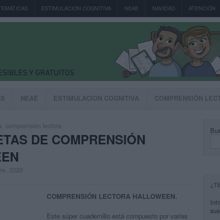
TEMÁTICAS
ESTIMULACION COGNITIVA
NEAE
NAVIDAD
ATENCIÓN
AS
NEAE
ESTIMULACION COGNITIVA
COMPRENSIÓN LEC
a
,
comprensión lectora
Bus
ETAS DE COMPRENSIÓN
EEN
bre, 2020
¿T
COMPRENSIÓN LECTORA HALLOWEEN.
Int
sus
Este súper cuadernillo está compuesto por varias