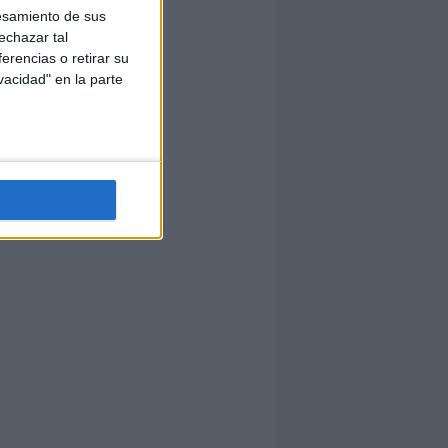
esamiento de sus
echazar tal
erencias o retirar su
vacidad" en la parte