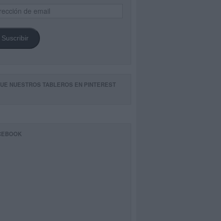
ección
il
Suscribir
GUE NUESTROS TABLEROS EN PINTEREST
CEBOOK