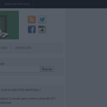
GRAFOMOTRICIDAD
TORA
ATENCIÓN
car
Buscar
E GUSTA NUESTRO MATERIAL?
roduce tu email para unirte a otros 80.871
criptores.