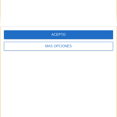
ACEPTO
MÁS OPCIONES
El laberinto secreto de las
vocales