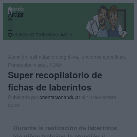
Atención
,
estimulacion cognitiva
,
funciones ejecutivas
,
Percepcion visual
,
TDAH
Super recopilatorio de
fichas de laberintos
Publicado por
orientacionandujar
el 10 noviembre,
2020
Durante la realización de laberintos
los niños trabajan la atención y