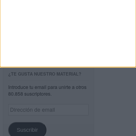
Buscar
Buscar
¿TE GUSTA NUESTRO MATERIAL?
Introduce tu email para unirte a otros
80.858 suscriptores.
Dirección
de
email
Suscribir