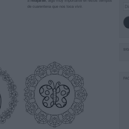
a
relajarse
, algo muy importante en estos tiempos
Dir
de cuarentena que nos toca vivir.
de
ema
SI
FA