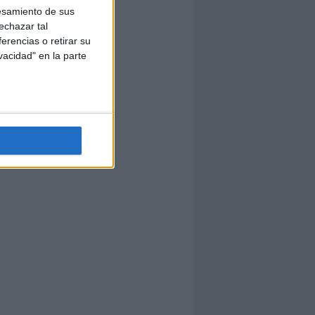
esamiento de sus
echazar tal
erencias o retirar su
vacidad" en la parte