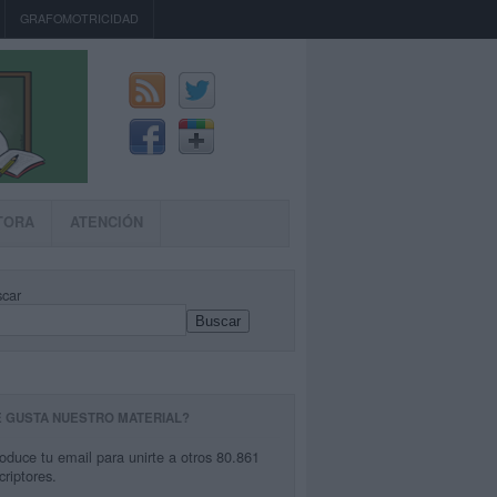
GRAFOMOTRICIDAD
TORA
ATENCIÓN
car
Buscar
E GUSTA NUESTRO MATERIAL?
roduce tu email para unirte a otros 80.861
criptores.