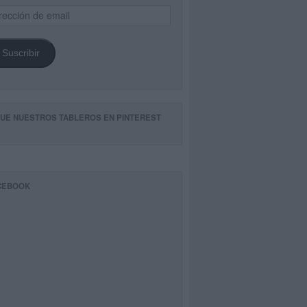
ección
il
Suscribir
GUE NUESTROS TABLEROS EN PINTEREST
CEBOOK