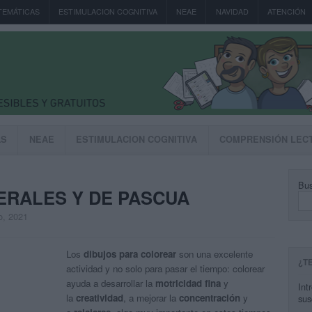
TEMÁTICAS
ESTIMULACION COGNITIVA
NEAE
NAVIDAD
ATENCIÓN
AS
NEAE
ESTIMULACION COGNITIVA
COMPRENSIÓN LEC
Bus
ERALES Y DE PASCUA
o, 2021
Los
dibujos para colorear
son una excelente
¿T
actividad y no solo para pasar el tiempo: colorear
ayuda a desarrollar la
motricidad fina
y
Int
la
creatividad
, a mejorar la
concentración
y
sus