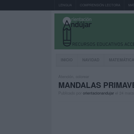
LENGUA
COMPRENSIÓN LECTORA
MA
INICIO
NAVIDAD
MATEMÁTIC
Atención
,
colorear
MANDALAS PRIMAV
Publicado por
orientacionandujar
el 24 marz