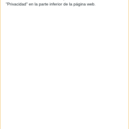
"Privacidad" en la parte inferior de la página web.
ENLACE AL GRUPO
DESCARGA MÁS ABAJO EL
RECURSO EN PDF