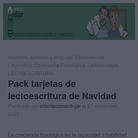
Atención
,
audición y lenguaje
,
Competencia
Lingüística
,
Conciencia Fonológica
,
Lectoescritura
,
LECTOESCRITURA
Pack tarjetas de
lectoescritura de Navidad
Publicado por
orientacionandujar
el 27 noviembre,
2021
La conciencia fonológica es la capacidad o habilidad