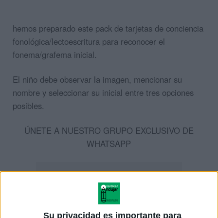
hemos preparado este pack de tarjetas de conciencia
fonológica/lectoescritura para reconocer el
fonema/grafema inicial.
El niño debe observar la imagen, mencionar su
nombre y seleccionar su inicial entre tres opciones
posibles.
ÚNETE A NUESTRO GRUPO EXCLUSIVO DE
WHATSAPP
Su privacidad es importante para