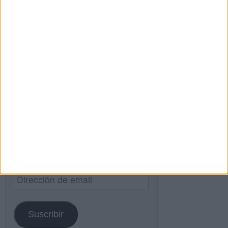
Buscar
Buscar
¿TE GUSTA NUESTRO MATERIAL?
Introduce tu email para unirte a otros
80.869 suscriptores.
Dirección
de
email
Suscribir