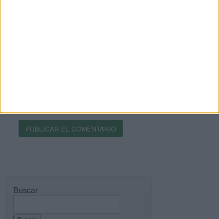
Web
Recibir un correo electrónico con los siguientes
comentarios a esta entrada.
Recibir un correo electrónico con cada nueva
entrada.
Buscar