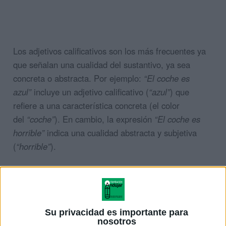
Los adjetivos calificativos son los más frecuentes ya
que señalan una cualidad del sustantivo, ya sea
concreta o abstracta. Por ejemplo:
“El coche es
azul”
incluye un adjetivo calificativo (
“azul”
) que
refiere a una característica concreta (el color
del
“coche”
). En cambio, la expresión
“El coche es
horrible”
indica una cualidad abstracta y subjetiva
(
“horrible”
).
Su privacidad es importante para
nosotros