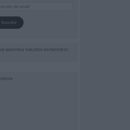
ección
il
Suscribir
GUE NUESTROS TABLEROS EN PINTEREST
CEBOOK