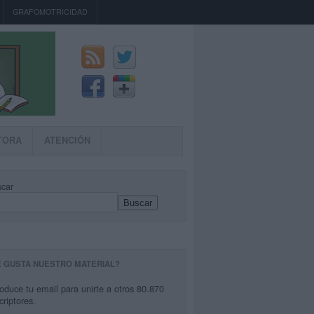
GRAFOMOTRICIDAD
TORA
ATENCIÓN
car
Buscar
E GUSTA NUESTRO MATERIAL?
roduce tu email para unirte a otros 80.870
criptores.