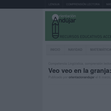
LENGUA
COMPRENSIÓN LECTORA
MA
INICIO
NAVIDAD
MATEMÁTIC
Competencia Lingüística
,
comprensión lecto
Veo veo en la granja
Publicado por
orientacionandujar
el 6 marzo