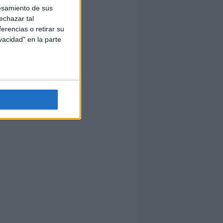
esamiento de sus
echazar tal
erencias o retirar su
vacidad" en la parte