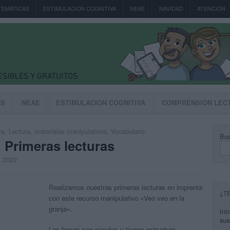
TEMÁTICAS
ESTIMULACION COGNITIVA
NEAE
NAVIDAD
ATENCIÓN
AS
NEAE
ESTIMULACION COGNITIVA
COMPRENSIÓN LEC
ra
,
Lectura
,
materiales manipulativos
,
Vocabulario
Bus
: Primeras lecturas
, 2022
Realizamos nuestras primeras lecturas en imprenta
¿T
con este recurso manipulativo «Veo veo en la
granja».
Int
sus
Las frases son simples y tienen estructura