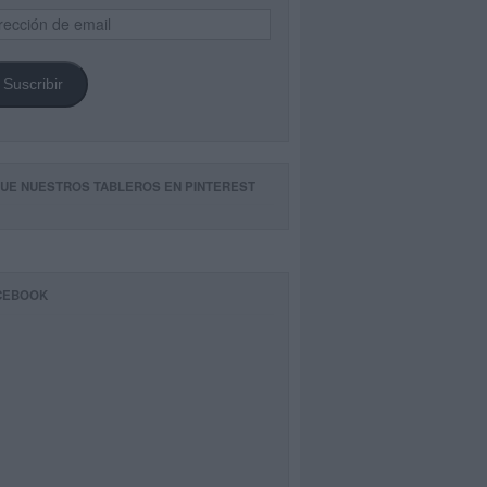
ección
il
Suscribir
GUE NUESTROS TABLEROS EN PINTEREST
CEBOOK