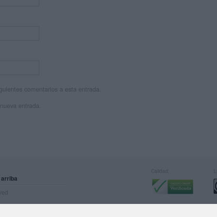
siguientes comentarios a esta entrada.
 nueva entrada.
Calidad:
L
 arriba
rved