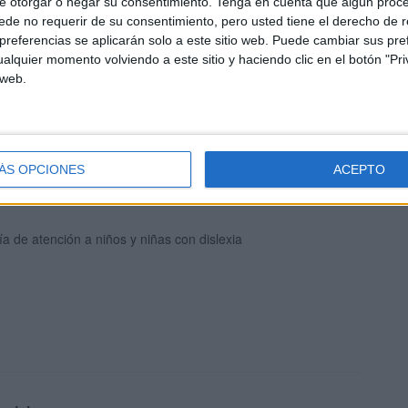
e otorgar o negar su consentimiento.
Tenga en cuenta que algún proc
endizaje de la lectura
de no requerir de su consentimiento, pero usted tiene el derecho de r
referencias se aplicarán solo a este sitio web. Puede cambiar sus pref
alquier momento volviendo a este sitio y haciendo clic en el botón "Pri
 web.
DELO DE INFORME discalculia
ÁS OPCIONES
ACEPTO
a de atención a niños y niñas con dislexia