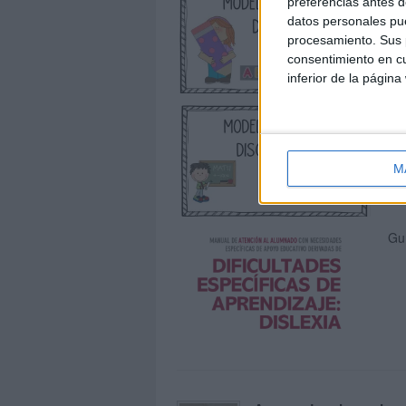
preferencias antes d
apr
datos personales pue
procesamiento. Sus p
consentimiento en cu
inferior de la página
MO
M
Guí