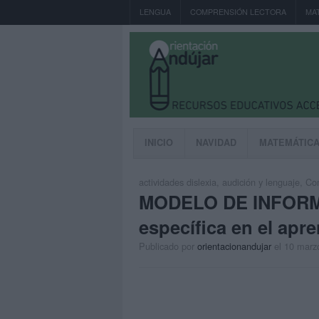
LENGUA
COMPRENSIÓN LECTORA
MA
INICIO
NAVIDAD
MATEMÁTIC
actividades dislexia
,
audición y lenguaje
,
Com
MODELO DE INFORME 
específica en el apre
Publicado por
orientacionandujar
el 10 marz