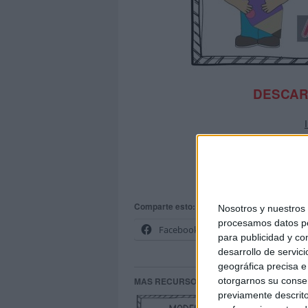
DESCAR
PROGR
FUENT
Comparte esto:
Nosotros y nuestro
procesamos datos per
Facebook
X
para publicidad y co
desarrollo de servici
geográfica precisa e 
MAS RECURSOS SOBRE ESTE TEMA
otorgarnos su conse
previamente descrito
MO