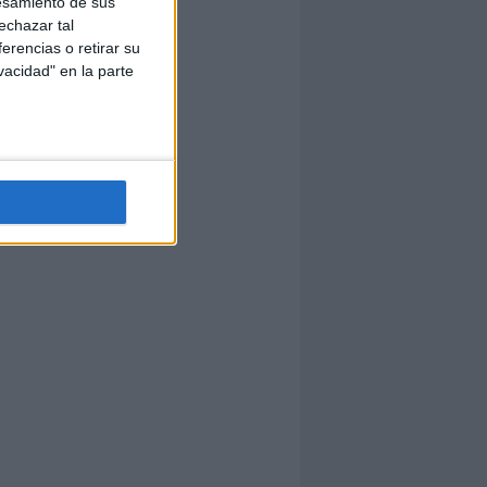
esamiento de sus
echazar tal
erencias o retirar su
vacidad" en la parte