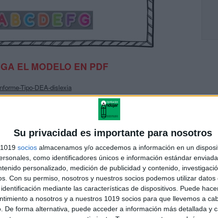
GA EL MODELO EN PDF
Informe-Tipo-DEA-dislexia
AMA ESPECÍFICO DISLEXIA
E: https://www.ambezar.com/
Su privacidad es importante para nosotros
s 1019
socios
almacenamos y/o accedemos a información en un disposit
sonales, como identificadores únicos e información estándar enviada 
ntenido personalizado, medición de publicidad y contenido, investigaci
os.
Con su permiso, nosotros y nuestros socios podemos utilizar datos 
identificación mediante las características de dispositivos. Puede hacer
ntimiento a nosotros y a nuestros 1019 socios para que llevemos a ca
. De forma alternativa, puede acceder a información más detallada y 
DELO DE INFORME dislexia O Dificultad específica en el