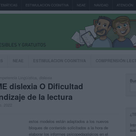
TEMÁTICAS
ESTIMULACION COGNITIVA
NEAE
NAVIDAD
ATENCIÓN
AS
NEAE
ESTIMULACION COGNITIVA
COMPRENSIÓN LEC
petencia Lingüística
,
dislexia
Bus
dislexia O Dificultad
ndizaje de la lectura
o, 2022
¿T
estos modelos están adaptados a los nuevos
Int
bloques de contenido solicitados a la hora de
sus
elaborar los informes psicopedagógicos en el