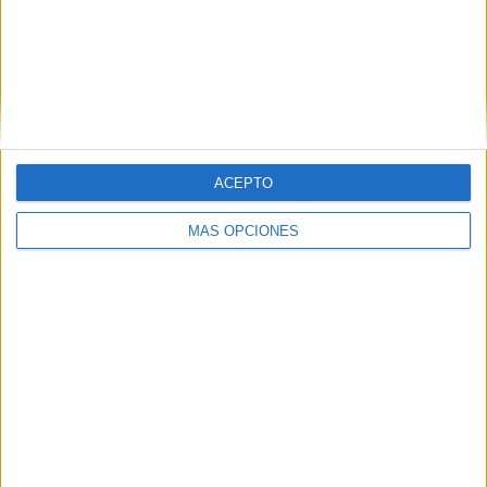
AUTORÍA @
PSICOTETS
ACEPTO
MÁS OPCIONES
https://www.instagram.com/psicotets/?hl=es
Comparte esto:
Facebook
X