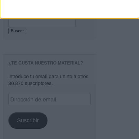
Buscar
Buscar
¿TE GUSTA NUESTRO MATERIAL?
Introduce tu email para unirte a otros
80.870 suscriptores.
Dirección
de
email
Suscribir