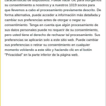
su consentimiento a nosotros y a nuestros 1019 socios para
que llevemos a cabo el procesamiento previamente descrito. De
material puede ser utilizado por peques que están
forma alternativa, puede acceder a información más detallada y
aprendiendo a leer, ya que pueden unir las dos
cambiar sus preferencias antes de otorgar o negar su
consentimiento.
Tenga en cuenta que algún procesamiento de
sílabas guiándose por el dibujo y después leerlas.
sus datos personales puede no requerir de su consentimiento,
.
pero usted tiene el derecho de rechazar tal procesamiento. Sus
?Con este material se puede trabajar, la atención, la
preferencias se aplicarán solo a este sitio web. Puede cambiar
sus preferencias o retirar su consentimiento en cualquier
lectura, la concentración, el orden, el vocabulario, la
momento volviendo a este sitio y haciendo clic en el botón
conciencia silábica, la simetría, etc.
"Privacidad" en la parte inferior de la página web.
.
Este material es apto para trabajar en grupo o de
manera individual.
.
?Consejo: yo lo hago plastificado para que lo puedan
usar muchas veces.