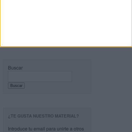
Recibir un correo electrónico con cada nueva
entrada.
Buscar
Buscar
¿TE GUSTA NUESTRO MATERIAL?
Introduce tu email para unirte a otros