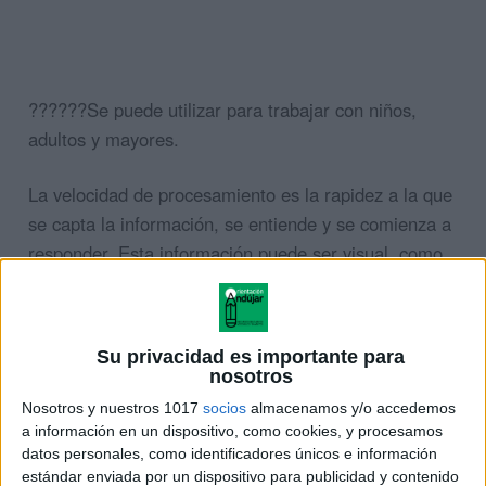
??????Se puede utilizar para trabajar con niños,
adultos y mayores.
La velocidad de procesamiento es la rapidez a la que
se capta la información, se entiende y se comienza a
responder. Esta información puede ser visual, como
letras y números. También puede ser auditiva, como
el lenguaje hablado. Tener una velocidad de
procesamiento lenta dificulta comprender toda la
Su privacidad es importante para
información lo suficientemente rápido como para
nosotros
terminar una tarea.
Nosotros y nuestros 1017
socios
almacenamos y/o accedemos
a información en un dispositivo, como cookies, y procesamos
ÚNETE A NUESTRO GRUPO EXCLUSIVO DE
datos personales, como identificadores únicos e información
estándar enviada por un dispositivo para publicidad y contenido
WHATSAPP