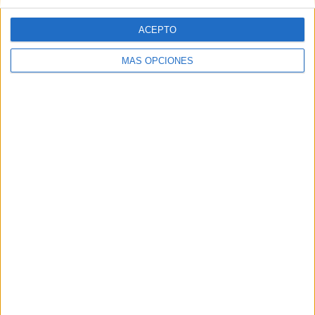
ACEPTO
MÁS OPCIONES
https://www.instagram.com/psicocortex/?hl=es
💛
¡Ayúdanos a seguir creando y
compartiendo recursos educativos!
Si visitas Amazon y realizas tus compras a través
de nuestro enlace, nos ayudas a continuar con
nuestro proyecto educativo, sin ningún coste
adicional para ti.
👉 VISITA NUESTRA TIENDA ONLINE EN
AMAZON