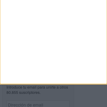
Buscar
Buscar
¿TE GUSTA NUESTRO MATERIAL?
Introduce tu email para unirte a otros
80.855 suscriptores.
Dirección