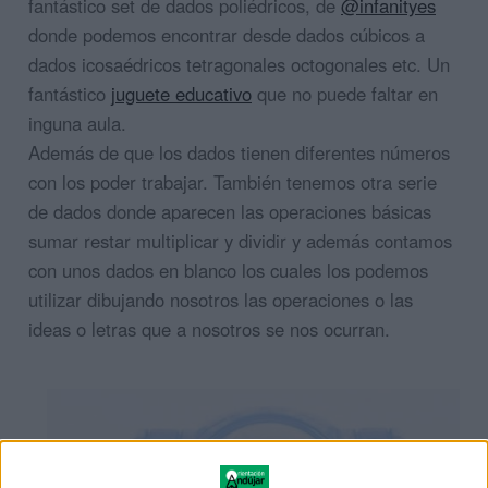
fantástico set de dados poliédricos, de
@infanityes
donde podemos encontrar desde dados cúbicos a
dados icosaédricos tetragonales octogonales etc. Un
fantástico
juguete educativo
que no puede faltar en
inguna aula.
Además de que los dados tienen diferentes números
con los poder trabajar. También tenemos otra serie
de dados donde aparecen las operaciones básicas
sumar restar multiplicar y dividir y además contamos
con unos dados en blanco los cuales los podemos
utilizar dibujando nosotros las operaciones o las
ideas o letras que a nosotros se nos ocurran.