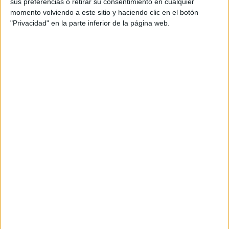
sus preferencias o retirar su consentimiento en cualquier
Es
momento volviendo a este sitio y haciendo clic en el botón
una
"Privacidad" en la parte inferior de la página web.
herramienta fundamental en la enseñanza de las
matemáticas tanto en operaciones básicas y sencillas
Como cuando empezamos a trabajar Concepto de
estadística y probabilidad, ha sido todo un acierto al
adquirir este fantástico maletín.