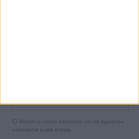
Nombre
*
Correo electrónico
*
Web
Recibir un correo electrónico con los siguientes
comentarios a esta entrada.