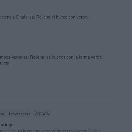
ciencia Sintáctica: Rellena el hueco con verbo.
mpos Verbales: Rellena los huecos con la forma verbal
recta.
bos
Lectoescritura
VERBOS
andujar
o un blog, es la apuesta personal de dos profesores Ginés y