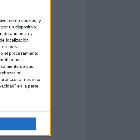
ivo, como cookies, y
por un dispositivo
ón de audiencia y
de localización
 clic para
bo el procesamiento
cambiar sus
esamiento de sus
echazar tal
erencias o retirar su
vacidad" en la parte