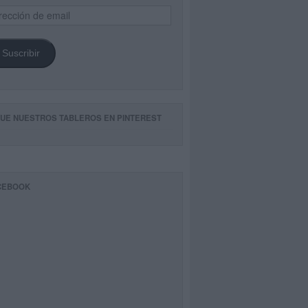
ección
il
Suscribir
GUE NUESTROS TABLEROS EN PINTEREST
CEBOOK