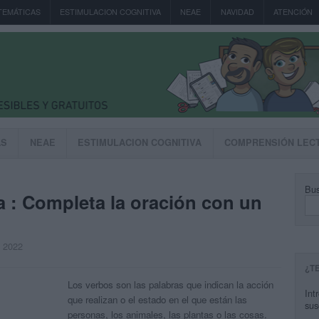
TEMÁTICAS
ESTIMULACION COGNITIVA
NEAE
NAVIDAD
ATENCIÓN
AS
NEAE
ESTIMULACION COGNITIVA
COMPRENSIÓN LEC
Bus
a : Completa la oración con un
, 2022
¿T
Los verbos son las palabras que indican la acción
Int
que realizan o el estado en el que están las
sus
personas, los animales, las plantas o las cosas.