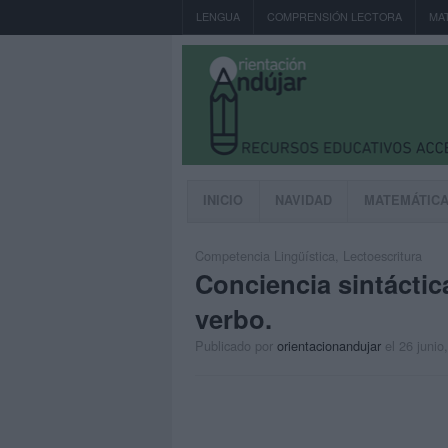
LENGUA
COMPRENSIÓN LECTORA
MA
INICIO
NAVIDAD
MATEMÁTIC
Competencia Lingüística
,
Lectoescritura
Conciencia sintáctic
verbo.
Publicado por
orientacionandujar
el 26 junio