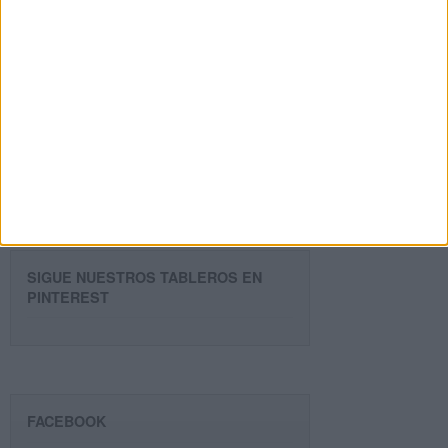
Introduce tu email para unirte a otros
80.860 suscriptores.
Dirección
de
email
Suscribir
SIGUE NUESTROS TABLEROS EN
PINTEREST
FACEBOOK