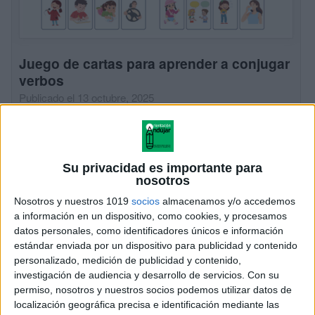
Juego de cartas para aprender a conjugar
verbos
Publicado el 13 octubre, 2025
Aprender a conjugar verbos puede ser un reto para los
niños, pero también puede convertirse en una
experiencia divertida si lo hacemos jugando. Hoy te
Su privacidad es importante para
compartimos una idea sencilla y […]
nosotros
Nosotros y nuestros 1019
socios
almacenamos y/o accedemos
SEGUIR LEYENDO
a información en un dispositivo, como cookies, y procesamos
datos personales, como identificadores únicos e información
estándar enviada por un dispositivo para publicidad y contenido
personalizado, medición de publicidad y contenido,
investigación de audiencia y desarrollo de servicios.
Con su
permiso, nosotros y nuestros socios podemos utilizar datos de
localización geográfica precisa e identificación mediante las