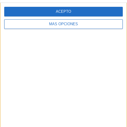
personales y el otro que indica […]
ACEPTO
SEGUIR LEYENDO
MÁS OPCIONES
Conciencia sintáctica : Completa la
oración con un verbo.
Publicado el 16 julio, 2019