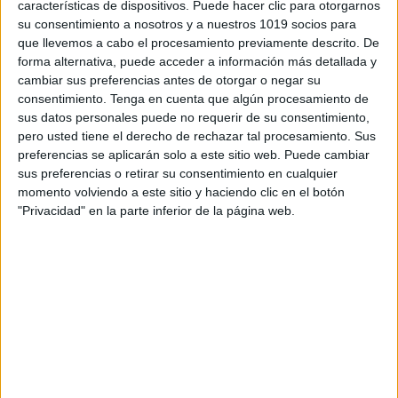
características de dispositivos. Puede hacer clic para otorgarnos
su consentimiento a nosotros y a nuestros 1019 socios para
que llevemos a cabo el procesamiento previamente descrito. De
forma alternativa, puede acceder a información más detallada y
cambiar sus preferencias antes de otorgar o negar su
consentimiento.
Tenga en cuenta que algún procesamiento de
sus datos personales puede no requerir de su consentimiento,
pero usted tiene el derecho de rechazar tal procesamiento. Sus
Divertido juego para repasar las
preferencias se aplicarán solo a este sitio web. Puede cambiar
conjugaciones verbales
sus preferencias o retirar su consentimiento en cualquier
momento volviendo a este sitio y haciendo clic en el botón
Publicado el 2 octubre, 2023
"Privacidad" en la parte inferior de la página web.
Vamos a repasar las conjugaciones verbales con un
entretenido juego. Se trata de un imprimible que
consiste en dos dados: uno con los pronombres
personales y el otro que indica […]
SEGUIR LEYENDO