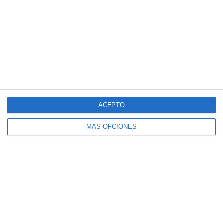
DESCARGA LAS ACTIVIDADES
EN PDF
ACEPTO
MÁS OPCIONES
CONCIENCIA SEMÁNTICA SEÑALA EN INTRUSO
PALABRAS ESCRITAS
💛
¡Ayúdanos a seguir creando y