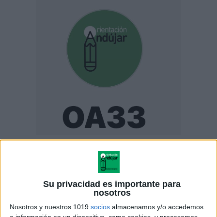
ENLACE AL GRUPO
Su privacidad es importante para
nosotros
DESCARGA MÁS ABAJO EL
Nosotros y nuestros 1019
socios
almacenamos y/o accedemos
a información en un dispositivo, como cookies, y procesamos