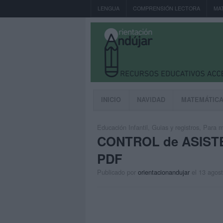
LENGUA
COMPRENSIÓN LECTORA
MA
INICIO
NAVIDAD
MATEMÁTIC
Educación Infantil
,
Guias y registros
,
Para m
CONTROL de ASISTE
PDF
Publicado por
orientacionandujar
el 13 agos