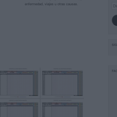
enfermedad, viajes u otras causas.
Dir
de
ema
SI
FA