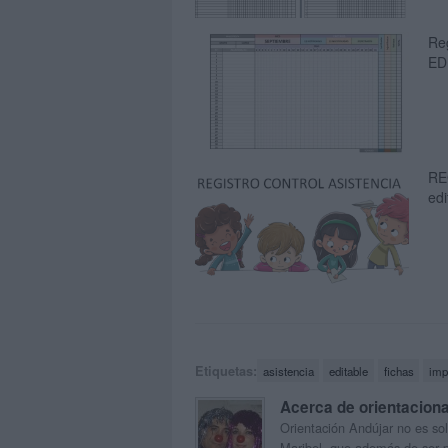
Reg
ED
RE
edi
Etiquetas:
asistencia
editable
fichas
imp
Acerca de orientacion
Orientación Andújar no es sol
Maribel, que además de ser p