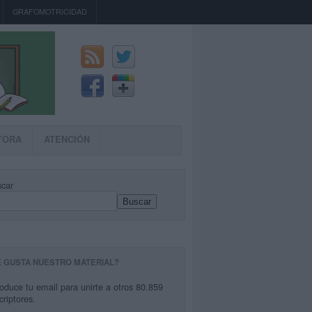
GRAFOMOTRICIDAD
TORA
ATENCIÓN
car
Buscar
E GUSTA NUESTRO MATERIAL?
roduce tu email para unirte a otros 80.859
criptores.