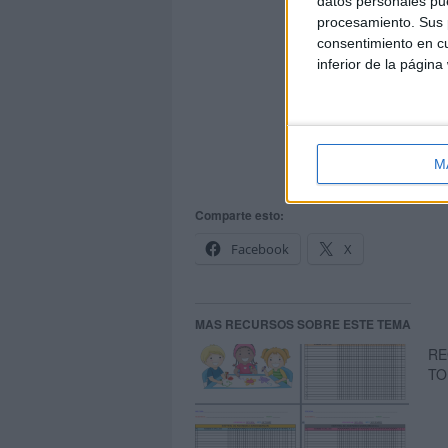
datos personales pue
procesamiento. Sus p
consentimiento en cu
inferior de la página
CONTROL-DE-AS
M
CONTROL-DE-A
Comparte esto:
Facebook
X
MAS RECURSOS SOBRE ESTE TEMA
RE
TO