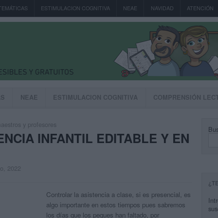
TEMÁTICAS
ESTIMULACION COGNITIVA
NEAE
NAVIDAD
ATENCIÓN
AS
NEAE
ESTIMULACION COGNITIVA
COMPRENSIÓN LEC
aestros y profesores
Bus
NCIA INFANTIL EDITABLE Y EN
to, 2022
¿T
Controlar la asistencia a clase, si es presencial, es
Int
algo importante en estos tiempos pues sabremos
sus
los días que los peques han faltado, por