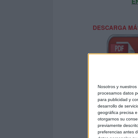
E
DESCARGA MÁS
Nosotros y nuestro
procesamos datos per
para publicidad y co
desarrollo de servici
geográfica precisa e 
DESCARGA EL
otorgarnos su conse
previamente descrito
preferencias antes d