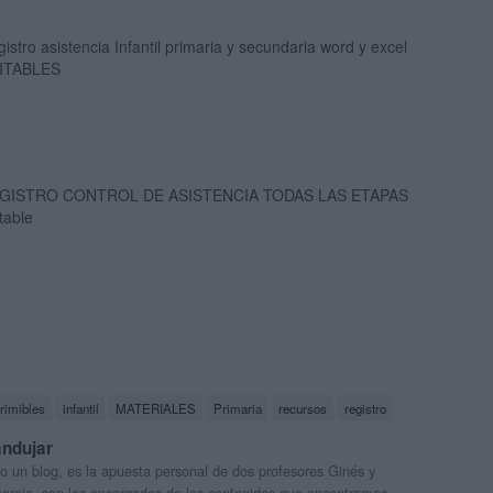
istro asistencia Infantil primaria y secundaria word y excel
ITABLES
GISTRO CONTROL DE ASISTENCIA TODAS LAS ETAPAS
table
rimibles
infantil
MATERIALES
Primaria
recursos
registro
andujar
o un blog, es la apuesta personal de dos profesores Ginés y
areja, son los encargados de los contenidos que encontramos