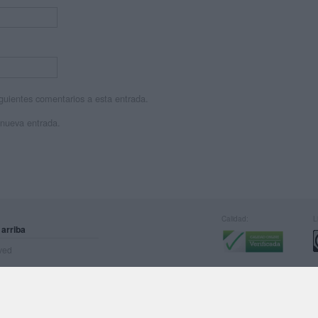
siguientes comentarios a esta entrada.
 nueva entrada.
Calidad:
L
 arriba
rved