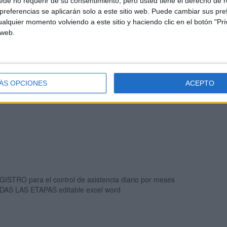
de no requerir de su consentimiento, pero usted tiene el derecho de r
referencias se aplicarán solo a este sitio web. Puede cambiar sus pref
alquier momento volviendo a este sitio y haciendo clic en el botón "Pri
 web.
ISTENCIA-INFANTIL (FORMATO WORD)
ÁS OPCIONES
ACEPTO
SISTENCIA-INFANTIL (FORMATO PDF)
GISTRO para el control de asistencia diario por meses
DAS LAS ETAPAS editable excel word