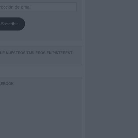
ección
il
Suscribir
GUE NUESTROS TABLEROS EN PINTEREST
CEBOOK