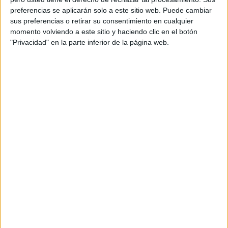
Acerca de orientacionandujar
preferencias se aplicarán solo a este sitio web. Puede cambiar
Orientación Andújar no es solo un blog, es la apuesta
sus preferencias o retirar su consentimiento en cualquier
momento volviendo a este sitio y haciendo clic en el botón
personal de dos profesores Ginés y Maribel, que
"Privacidad" en la parte inferior de la página web.
además de ser pareja, son los encargados de los
contenidos que encontramos dentro del blog y en el
cual, vuelcan la mayor parte del tiempo, que sus tareas
como docentes, y voluntarios en sus meses de verano
les permite.
DEJA UNA RESPUESTA
Tu dirección de correo electrónico no será
publicada.
Los campos obligatorios están marcados
con
*
Comentario
*