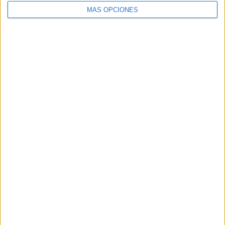
MÁS OPCIONES
Buscar
Buscar
¿TE GUSTA NUESTRO MATERIAL?
Introduce tu email para unirte a otros
80.871 suscriptores.
Dirección
de