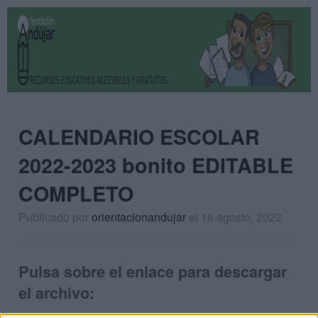
CALENDARIO ESCOLAR
2022-2023 bonito EDITABLE
COMPLETO
Publicado por
orientacionandujar
el 16 agosto, 2022
Pulsa sobre el enlace para descargar
el archivo: