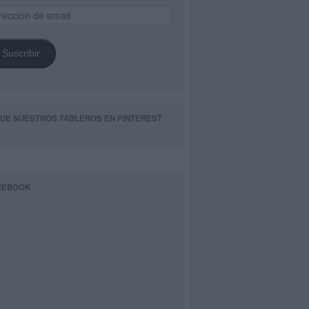
ección
il
Suscribir
GUE NUESTROS TABLEROS EN PINTEREST
CEBOOK