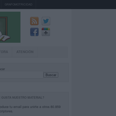
GRAFOMOTRICIDAD
TORA
ATENCIÓN
car
Buscar
E GUSTA NUESTRO MATERIAL?
roduce tu email para unirte a otros 80.859
criptores.