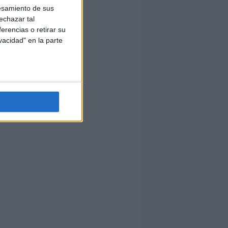
esamiento de sus
echazar tal
erencias o retirar su
vacidad" en la parte