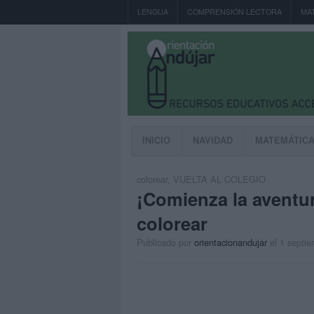
LENGUA
COMPRENSIÓN LECTORA
MA
INICIO
NAVIDAD
MATEMÁTIC
colorear
,
VUELTA AL COLEGIO
¡Comienza la aventu
colorear
Publicado por
orientacionandujar
el 1 septi