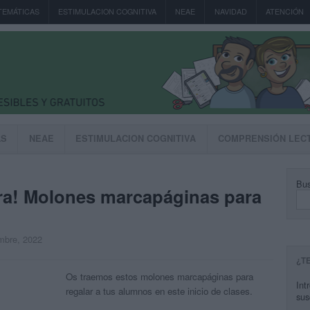
TEMÁTICAS
ESTIMULACION COGNITIVA
NEAE
NAVIDAD
ATENCIÓN
AS
NEAE
ESTIMULACION COGNITIVA
COMPRENSIÓN LEC
Bus
ra! Molones marcapáginas para
embre, 2022
¿T
Os traemos estos molones marcapáginas para
Int
regalar a tus alumnos en este inicio de clases.
sus