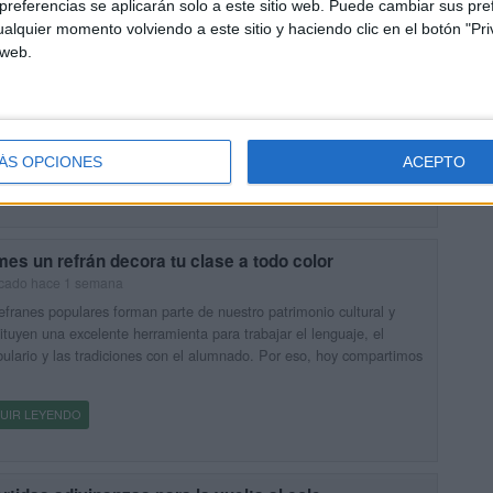
referencias se aplicarán solo a este sitio web. Puede cambiar sus pref
alquier momento volviendo a este sitio y haciendo clic en el botón "Pri
eles de bienvenida especial Super Mario
 web.
icado hace 1 semana
elta al cole es un momento muy especial, y una bonita decoración
 marcar la diferencia desde el primer día. Hoy compartimos una
ción de carteles de bienvenida inspirados […]
ÁS OPCIONES
ACEPTO
UIR LEYENDO
es un refrán decora tu clase a todo color
icado hace 1 semana
efranes populares forman parte de nuestro patrimonio cultural y
ituyen una excelente herramienta para trabajar el lenguaje, el
ulario y las tradiciones con el alumnado. Por eso, hoy compartimos
UIR LEYENDO