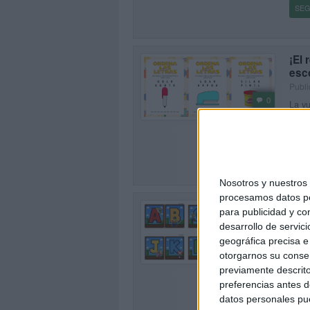
SEG
¡El 
esco
Publi
0
La vu
apren
comp
SEG
Nosotros y nuestro
procesamos datos per
Abe
para publicidad y co
Publ
desarrollo de servici
Si bu
geográfica precisa e 
0
compa
otorgarnos su conse
Mario
previamente descrito
preferencias antes d
SEG
datos personales pue