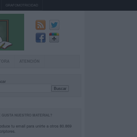
GRAFOMOTRICIDAD
TORA
ATENCIÓN
car
Buscar
E GUSTA NUESTRO MATERIAL?
roduce tu email para unirte a otros 80.869
criptores.