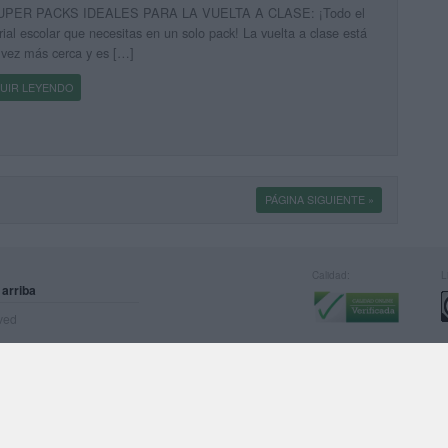
UPER PACKS IDEALES PARA LA VUELTA A CLASE: ¡Todo el
ial escolar que necesitas en un solo pack! La vuelta a clase está
vez más cerca y es […]
UIR LEYENDO
PÁGINA SIGUIENTE »
Calidad:
L
 arriba
rved