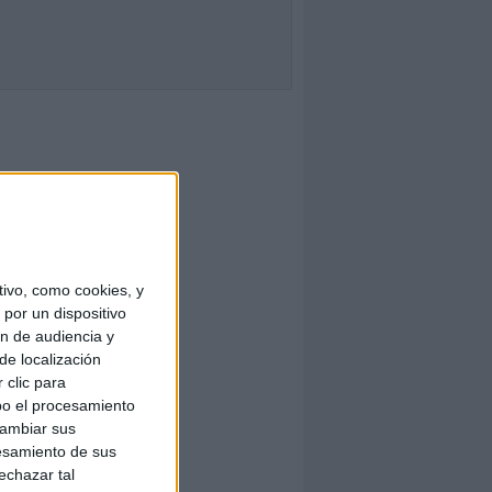
ivo, como cookies, y
por un dispositivo
ón de audiencia y
de localización
 clic para
bo el procesamiento
cambiar sus
esamiento de sus
echazar tal