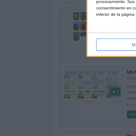
procesamiento. Sus p
consentimiento en cu
Cart
inferior de la página
Publ
La vu
puede
0
colec
M
SEG
Un m
Publ
Los r
const
0
vocab
[…]
SEG