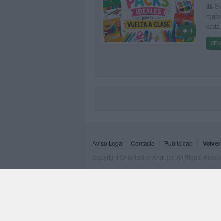
🎒 S
mater
cada 
1
SEG
Aviso Legal
Contacto
Publicidad
Volver
Copyright Orientacion Andujar. All Rights Rese