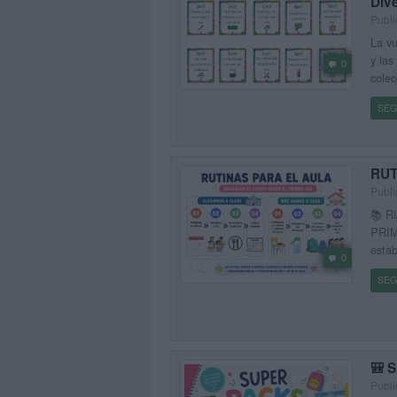
Dive
Publ
La vu
y las
0
colec
SEG
RUT
Publ
📚 R
PRIME
estab
0
SEG
🎒 
Publ