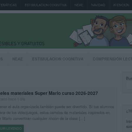
TEMÁTICAS
ESTIMULACION COGNITIVA
NEAE
NAVIDAD
ATENCIÓN
AS
NEAE
ESTIMULACION COGNITIVA
COMPRENSIÓN LEC
Bus
teles materiales Super Mario curso 2026-2027
cado hace 1 día
ner el aula organizada también puede ser divertido. Si tus alumnos
¿T
ans de los videojuegos, estos carteles de materiales inspirados en
 Mario convertirán cualquier rincón de la clase […]
Int
sus
UIR LEYENDO