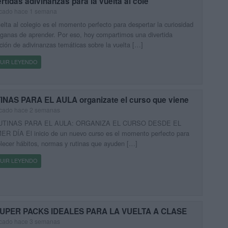
rtidas adivinanzas para la vuelta al cole
icado hace 1 semana
elta al colegio es el momento perfecto para despertar la curiosidad
 ganas de aprender. Por eso, hoy compartimos una divertida
ción de adivinanzas temáticas sobre la vuelta […]
UIR LEYENDO
INAS PARA EL AULA organizate el curso que viene
icado hace 2 semanas
UTINAS PARA EL AULA: ORGANIZA EL CURSO DESDE EL
R DÍA El inicio de un nuevo curso es el momento perfecto para
lecer hábitos, normas y rutinas que ayuden […]
UIR LEYENDO
SUPER PACKS IDEALES PARA LA VUELTA A CLASE
icado hace 3 semanas