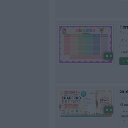
Hor
Publi
La vu
práct
escol
0
SEG
Gra
Publi
Si er
0
marca
Cuad
[…]