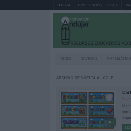
LENGUA
COMPRENSIÓN LECTORA
MA
INICIO
NAVIDAD
MATEMÁTIC
ARCHIVO DE VUELTA AL COLE
Car
Publi
Mante
son f
Super
0
SEG