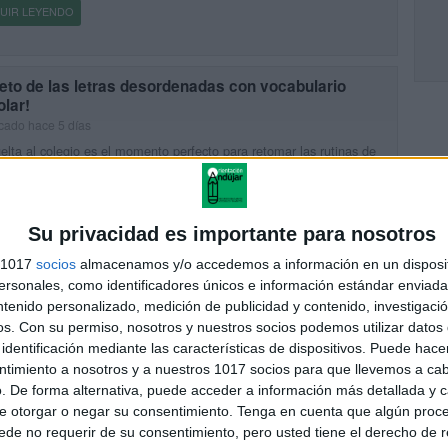
UIR LEYENDO
reto de las letras desordenadas con vocabulario
lar!
cado hace 5 días
elta al colegio es el momento perfecto para retomar las rutinas de
dizaje de una forma amena y motivadora. Por eso, hoy
artimos un cuaderno de actividades pensado para […]
UIR LEYENDO
Su privacidad es importante para nosotros
s 1017
socios
almacenamos y/o accedemos a información en un disposit
sonales, como identificadores únicos e información estándar enviada 
cedario Super MARIO decora tu clase
ntenido personalizado, medición de publicidad y contenido, investigaci
icado hace 1 semana
os.
Con su permiso, nosotros y nuestros socios podemos utilizar datos 
scas una forma original y motivadora de decorar tu aula, hoy
identificación mediante las características de dispositivos. Puede hacer
rtimos un precioso abecedario inspirado en el universo de Super
ntimiento a nosotros y a nuestros 1017 socios para que llevemos a ca
, perfecto para llenar la clase de color […]
. De forma alternativa, puede acceder a información más detallada y 
e otorgar o negar su consentimiento.
Tenga en cuenta que algún proc
UIR LEYENDO
de no requerir de su consentimiento, pero usted tiene el derecho de r