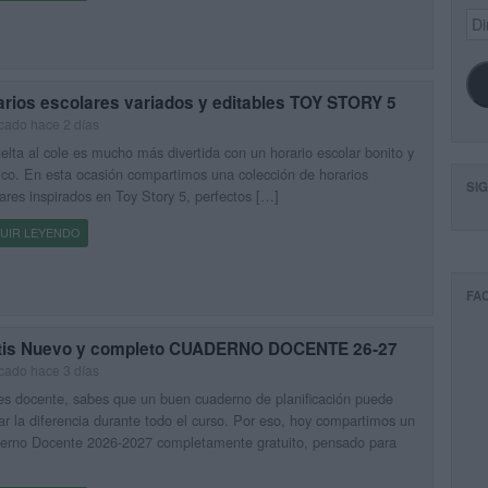
Dir
de
ema
arios escolares variados y editables TOY STORY 5
cado hace 2 días
elta al cole es mucho más divertida con un horario escolar bonito y
ico. En esta ocasión compartimos una colección de horarios
SI
ares inspirados en Toy Story 5, perfectos […]
UIR LEYENDO
FA
tis Nuevo y completo CUADERNO DOCENTE 26-27
cado hace 3 días
es docente, sabes que un buen cuaderno de planificación puede
r la diferencia durante todo el curso. Por eso, hoy compartimos un
erno Docente 2026-2027 completamente gratuito, pensado para