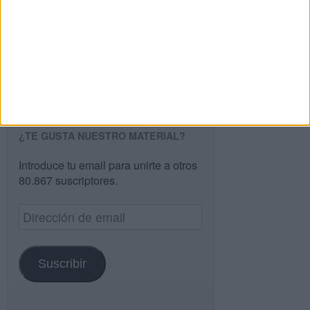
Buscar
Buscar
¿TE GUSTA NUESTRO MATERIAL?
Introduce tu email para unirte a otros
80.867 suscriptores.
Dirección
de
email
Suscribir