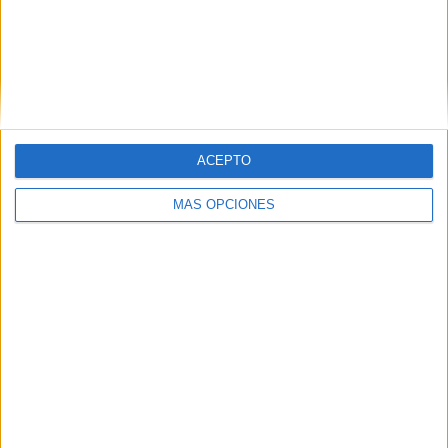
DESCARGAR PDF
ACEPTO
MÁS OPCIONES
divertido tabu material escolar
Comparte esto:
Facebook
X
MAS RECURSOS SOBRE ESTE TEMA