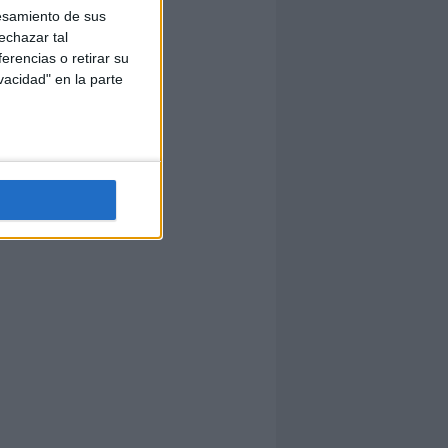
esamiento de sus
echazar tal
erencias o retirar su
vacidad" en la parte