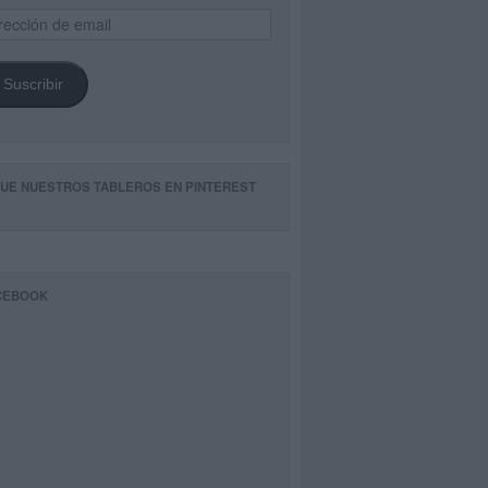
ección
il
Suscribir
GUE NUESTROS TABLEROS EN PINTEREST
CEBOOK