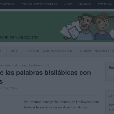
TEMÁTICAS
ESTIMULACION COGNITIVA
NEAE
NAVIDAD
ATENCIÓN
AS
NEAE
ESTIMULACION COGNITIVA
COMPRENSIÓN LEC
eciales
,
halloween
,
Lectoescritura
Bus
las palabras bisilábicas con
s
iembre, 2022
¿T
Os traemos este genial recurso de Halloween para
Int
trabajar la escritura de palabras bisilábicas.
sus