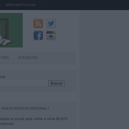
GRAFOMOTRICIDAD
TORA
ATENCIÓN
car
Buscar
E GUSTA NUESTRO MATERIAL?
roduce tu email para unirte a otros 80.870
criptores.