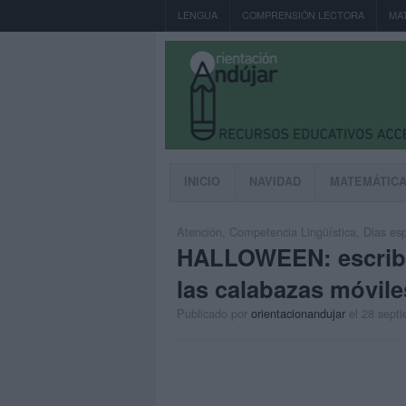
LENGUA
COMPRENSIÓN LECTORA
MA
INICIO
NAVIDAD
MATEMÁTIC
Atención
,
Competencia Lingüística
,
Dias esp
HALLOWEEN: escribe 
las calabazas móvile
Publicado por
orientacionandujar
el 28 sept