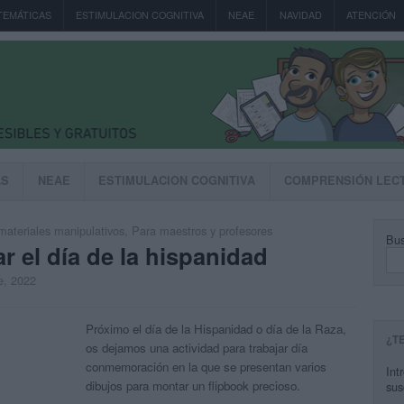
TEMÁTICAS
ESTIMULACION COGNITIVA
NEAE
NAVIDAD
ATENCIÓN
AS
NEAE
ESTIMULACION COGNITIVA
COMPRENSIÓN LEC
materiales manipulativos
,
Para maestros y profesores
Bus
r el día de la hispanidad
e, 2022
Próximo el día de la Hispanidad o día de la Raza,
¿T
os dejamos una actividad para trabajar día
conmemoración en la que se presentan varios
Int
dibujos para montar un flipbook precioso.
sus