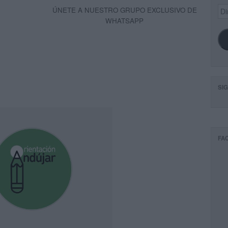
Dir
ÚNETE A NUESTRO GRUPO EXCLUSIVO DE
de
WHATSAPP
ema
SI
FA