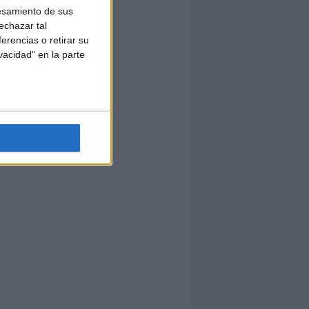
esamiento de sus
echazar tal
erencias o retirar su
vacidad" en la parte