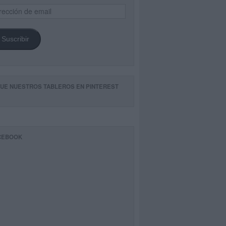
ección
il
Suscribir
GUE NUESTROS TABLEROS EN PINTEREST
CEBOOK