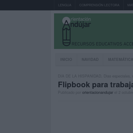
LENGUA
COMPRENSIÓN LECTORA
MA
INICIO
NAVIDAD
MATEMÁTIC
DIA DE LA HISPANIDAD
,
Dias especiales
,
Flipbook para trabaja
Publicado por
orientacionandujar
el 2 octubr