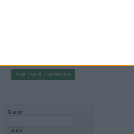
Web
Recibir un correo electrónico con los siguientes
comentarios a esta entrada.
Recibir un correo electrónico con cada nueva
entrada.
Buscar
Buscar