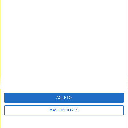
Tarjetas de lectoescritura con vocabulario de
Halloween
ACEPTO
MÁS OPCIONES