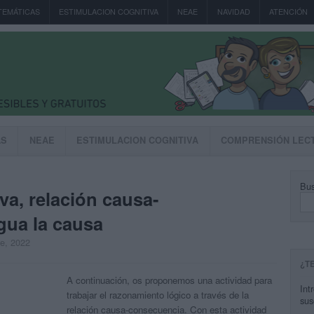
TEMÁTICAS
ESTIMULACION COGNITIVA
NEAE
NAVIDAD
ATENCIÓN
AS
NEAE
ESTIMULACION COGNITIVA
COMPRENSIÓN LEC
Bus
va, relación causa-
gua la causa
re, 2022
¿T
A continuación, os proponemos una actividad para
Int
trabajar el razonamiento lógico a través de la
sus
relación causa-consecuencia. Con esta actividad