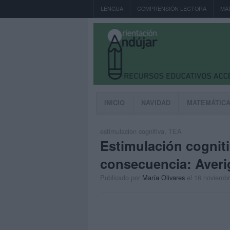
LENGUA
COMPRENSIÓN LECTORA
MA
INICIO
NAVIDAD
MATEMÁTIC
estimulacion cognitiva
,
TEA
Estimulación cogniti
consecuencia: Averi
Publicado por
María Olivares
el 16 noviemb