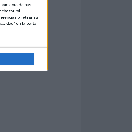
esamiento de sus
echazar tal
erencias o retirar su
vacidad" en la parte