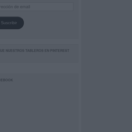
ección
il
Suscribir
GUE NUESTROS TABLEROS EN PINTEREST
CEBOOK