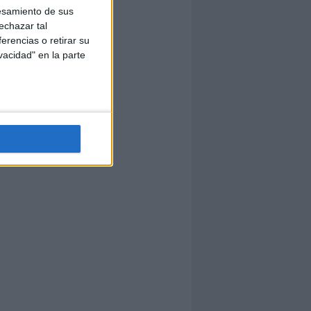
esamiento de sus
echazar tal
erencias o retirar su
vacidad" en la parte