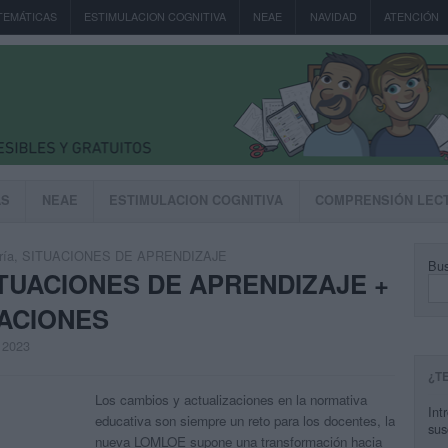
TEMÁTICAS
ESTIMULACION COGNITIVA
NEAE
NAVIDAD
ATENCIÓN
AS
NEAE
ESTIMULACION COGNITIVA
COMPRENSIÓN LEC
ría
,
SITUACIONES DE APRENDIZAJE
Bus
ITUACIONES DE APRENDIZAJE +
UACIONES
, 2023
¿T
Los cambios y actualizaciones en la normativa
Int
educativa son siempre un reto para los docentes, la
sus
nueva LOMLOE supone una transformación hacia