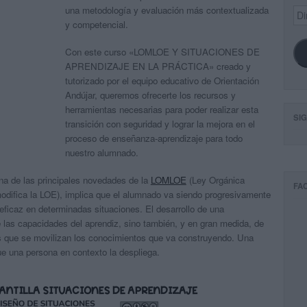
una metodología y evaluación más contextualizada
Dir
de
y competencial.
ema
Con este curso «LOMLOE Y SITUACIONES DE
APRENDIZAJE EN LA PRÁCTICA» creado y
tutorizado por el equipo educativo de Orientación
Andújar, queremos ofrecerte los recursos y
herramientas necesarias para poder realizar esta
SI
transición con seguridad y lograr la mejora en el
proceso de enseñanza-aprendizaje para todo
nuestro alumnado.
una de las principales novedades de la
LOMLOE
(Ley Orgánica
FA
odifica la LOE), implica que el
alumnado
va siendo progresivamente
eficaz en determinadas situaciones
. El
desarrollo de una
e las
capacidades del aprendiz
, sino también, y en gran medida, de
 que se movilizan los conocimientos que va construyendo. Una
que una
persona en contexto
la despliega.