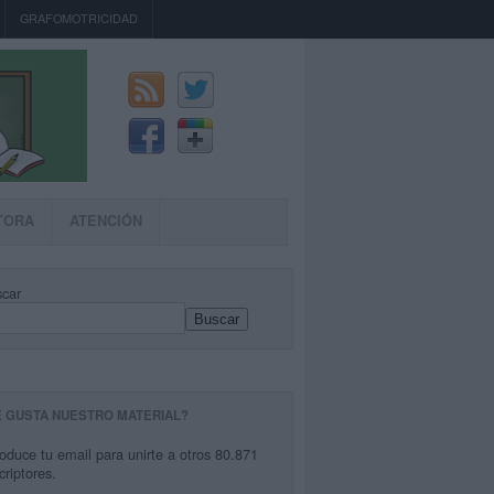
GRAFOMOTRICIDAD
TORA
ATENCIÓN
car
Buscar
E GUSTA NUESTRO MATERIAL?
roduce tu email para unirte a otros 80.871
criptores.