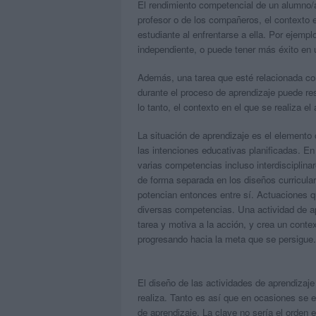
El rendimiento competencial de un alumno/a
profesor o de los compañeros, el contexto e
estudiante al enfrentarse a ella. Por ejemp
independiente, o puede tener más éxito en 
Además, una tarea que esté relacionada con
durante el proceso de aprendizaje puede re
lo tanto, el contexto en el que se realiza e
La situación de aprendizaje es el elemento c
las
intenciones educativas planificadas
. En
varias
competencias
incluso
interdisciplina
de forma separada en los diseños curriculare
potencian entonces entre sí. Actuaciones qu
diversas competencias. Una
actividad de a
tarea
y
motiva a la acción
, y
crea un conte
progresando hacia la meta que se persigue
El
diseño de las actividades de aprendizaje
realiza. Tanto es así que en ocasiones se e
de aprendizaje. La
clave
no sería el orden 