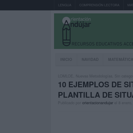
LENGUA
COMPRENSIÓN LECTORA
MA
INICIO
NAVIDAD
MATEMÁTIC
LOMLOE
,
Nuevas Metodologías
,
Sin catego
10 EJEMPLOS DE S
PLANTILLA DE SIT
Publicado por
orientacionandujar
el 8 enero