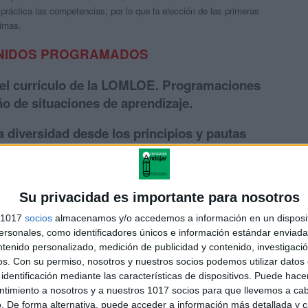
 práctica las competencias
, por lo que la elección de las primeras
ltimas.
NIDOS PROGRAMADOS
l currículo de la LOMLOE. Programaciones
ño de situaciones de aprendizaje.
diversidad desde los principios y pautas
ersal para el Aprendizaje (DUA).
 Aprendizaje Cooperativo.
Su privacidad es importante para nosotros
prendizaje basado en retos.
s 1017
socios
almacenamos y/o accedemos a información en un disposit
sonales, como identificadores únicos e información estándar enviada 
Acompañamiento emocional.
ntenido personalizado, medición de publicidad y contenido, investigaci
os.
Con su permiso, nosotros y nuestros socios podemos utilizar datos 
uténtica y competencial en la LOMLOE.
identificación mediante las características de dispositivos. Puede hacer
ntimiento a nosotros y a nuestros 1017 socios para que llevemos a ca
TIC/TAC en el diseño de Situaciones de
. De forma alternativa, puede acceder a información más detallada y 