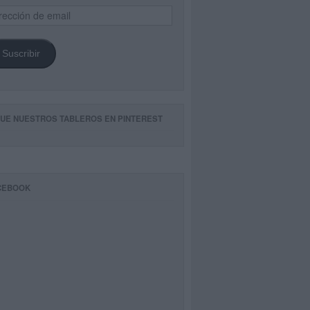
ección
il
Suscribir
GUE NUESTROS TABLEROS EN PINTEREST
CEBOOK