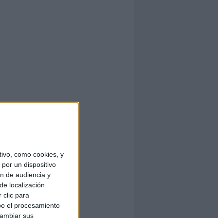
ivo, como cookies, y
por un dispositivo
ón de audiencia y
de localización
 clic para
bo el procesamiento
cambiar sus