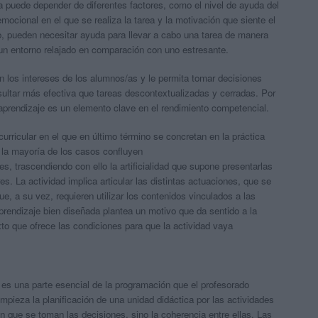
 puede depender de diferentes factores, como el nivel de ayuda del
mocional en el que se realiza la tarea y la motivación que siente el
lo, pueden necesitar ayuda para llevar a cabo una tarea de manera
un entorno relajado en comparación con uno estresante.
 los intereses de los alumnos/as y le permita tomar decisiones
sultar más efectiva que tareas descontextualizadas y cerradas. Por
l aprendizaje es un elemento clave en el rendimiento competencial.
urricular en el que en último término se concretan en la práctica
 la mayoría de los casos confluyen
res
, trascendiendo con ello la artificialidad que supone presentarlas
s. La actividad implica articular las distintas actuaciones, que se
e, a su vez, requieren utilizar los contenidos vinculados a las
prendizaje bien diseñada
plantea un
motivo
que
da sentido a la
xto
que ofrece las condiciones para que la actividad vaya
.
es una parte
esencial
de la programación que el profesorado
mpieza la planificación de una unidad didáctica por las actividades
en que se toman las decisiones, sino la
coherencia
entre ellas. Las