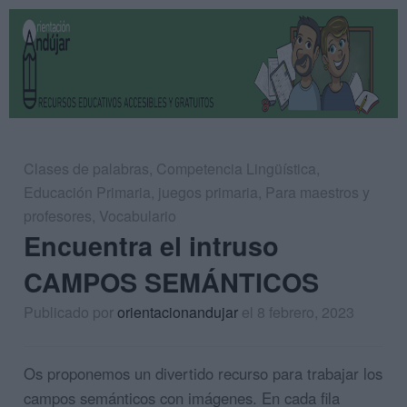
Clases de palabras
,
Competencia Lingüística
,
Educación Primaria
,
juegos primaria
,
Para maestros y
profesores
,
Vocabulario
Encuentra el intruso
CAMPOS SEMÁNTICOS
Publicado por
orientacionandujar
el 8 febrero, 2023
Os proponemos un divertido recurso para trabajar los
campos semánticos con imágenes. En cada fila