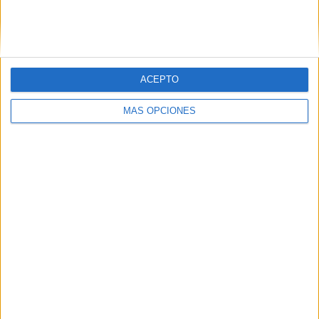
ACEPTO
MÁS OPCIONES
DESCARGA AL FINAL PDF
Encuentra el intruso de cada campo semántico
VISITA NUESTRA
TIENDA EN AMAZON