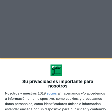
geometría es un área de las matemáticas que atrae a
muchos estudiantes, en particular a los pensadores
visuales. Estos estudiantes a menudo se encuentran
Su privacidad es importante para
entre los que encuentran dificultades con las
nosotros
matemáticas o no están interesados ​​en la materia.
Nosotros y nuestros 1019
socios
almacenamos y/o accedemos
a información en un dispositivo, como cookies, y procesamos
datos personales, como identificadores únicos e información
Por otro lado, no todos los estudiantes que son
estándar enviada por un dispositivo para publicidad y contenido