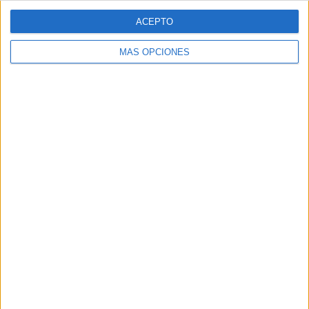
ACEPTO
MÁS OPCIONES
«`
Comparte esto:
Facebook
X