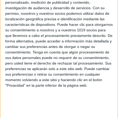
buenos en las matemáticas escolares tradicionales
personalizado, medición de publicidad y contenido,
son buenos en el trabajo espacial. Este taller ha sido
investigación de audiencia y desarrollo de servicios.
Con su
diseñado para promover la enseñanza de la
permiso, nosotros y nuestros socios podemos utilizar datos de
localización geográfica precisa e identificación mediante las
geometría bidimensional y tridimensional en formas
características de dispositivos. Puede hacer clic para otorgarnos
que son visualmente estimulantes para estudiantes
su consentimiento a nosotros y a nuestros 1019 socios para
de una amplia gama de habilidades, entre las edades
que llevemos a cabo el procesamiento previamente descrito. De
forma alternativa, puede acceder a información más detallada y
de 10 y 16 años.
cambiar sus preferencias antes de otorgar o negar su
consentimiento.
Tenga en cuenta que algún procesamiento de
La intención de este taller es para presentar métodos
sus datos personales puede no requerir de su consentimiento,
que ayudarán a involucrar a los estudiantes más
pero usted tiene el derecho de rechazar tal procesamiento. Sus
preferencias se aplicarán solo a este sitio web. Puede cambiar
capaces en un área de las matemáticas que pueden
sus preferencias o retirar su consentimiento en cualquier
encontrar difícil y, al mismo tiempo, alentar a los
momento volviendo a este sitio y haciendo clic en el botón
estudiantes que encuentran difíciles las matemáticas
"Privacidad" en la parte inferior de la página web.
escolares tradicionales.
El objetivo del taller es asegurar que los participantes