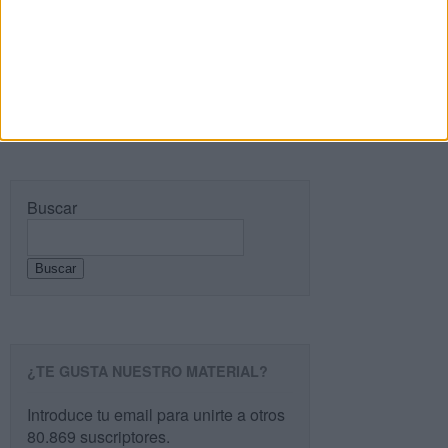
Recibir un correo electrónico con cada nueva
entrada.
Buscar
Buscar
¿TE GUSTA NUESTRO MATERIAL?
Introduce tu email para unirte a otros
80.869 suscriptores.