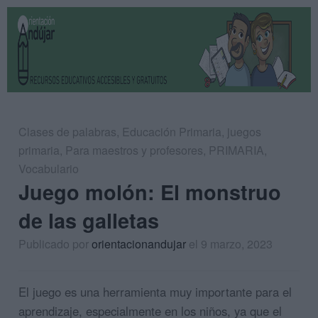
Clases de palabras
,
Educación Primaria
,
juegos
primaria
,
Para maestros y profesores
,
PRIMARIA
,
Vocabulario
Juego molón: El monstruo
de las galletas
Publicado por
orientacionandujar
el 9 marzo, 2023
El juego es una herramienta muy importante para el
aprendizaje, especialmente en los niños, ya que el