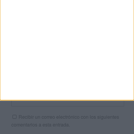
Nombre
*
Correo electrónico
*
Web
Recibir un correo electrónico con los siguientes
comentarios a esta entrada.