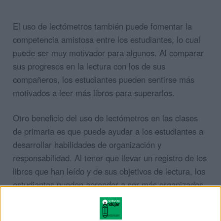
El uso de lectómetros también puede fomentar la
competencia amistosa entre los estudiantes, lo cual
puede ser muy motivador para algunos. Al comparar
sus progresos en la lectura con los de sus
compañeros, los estudiantes pueden sentirse más
motivados a leer más libros para superarlos.
Otro beneficio del uso de lectómetros en las clases
de primaria es que puede ayudar a los estudiantes a
desarrollar habilidades de organización y
responsabilidad. Al tener que llevar un registro de los
libros que han leído y de sus objetivos de lectura, los
estudiantes pueden aprender a ser más organizados
y responsables con su tiempo y sus actividades.