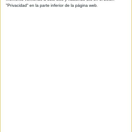
"Privacidad" en la parte inferior de la página web.
ENLACE AL GRUPO
DESCARGA MÁS ABAJO EL
RECURSO EN PDF