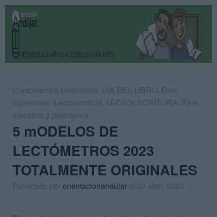
Competencia Lingüística
,
DIA DEL LIBRO
,
Dias
especiales
,
Lectoescritura
,
LECTOESCRITURA
,
Para
maestros y profesores
5 mODELOS DE
LECTÓMETROS 2023
TOTALMENTE ORIGINALES
Publicado por
orientacionandujar
el 20 abril, 2023