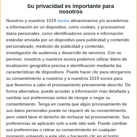
En resumen, el uso de lectómetros en las clases de
Su privacidad es importante para
primaria puede ser beneficioso para motivar a los
nosotros
estudiantes a leer más libros, establecer objetivos de
Nosotros y nuestros 1019
socios
almacenamos y/o accedemos
lectura individualizados, fomentar la competencia
a información en un dispositivo, como cookies, y procesamos
amistosa entre los estudiantes y desarrollar
datos personales, como identificadores únicos e información
estándar enviada por un dispositivo para publicidad y contenido
habilidades de organización y responsabilidad.
personalizado, medición de publicidad y contenido,
investigación de audiencia y desarrollo de servicios.
Con su
ÚNETE A NUESTRO GRUPO EXCLUSIVO DE
permiso, nosotros y nuestros socios podemos utilizar datos de
WHATSAPP
localización geográfica precisa e identificación mediante las
características de dispositivos. Puede hacer clic para otorgarnos
su consentimiento a nosotros y a nuestros 1019 socios para
que llevemos a cabo el procesamiento previamente descrito. De
forma alternativa, puede acceder a información más detallada y
cambiar sus preferencias antes de otorgar o negar su
consentimiento.
Tenga en cuenta que algún procesamiento de
sus datos personales puede no requerir de su consentimiento,
pero usted tiene el derecho de rechazar tal procesamiento. Sus
preferencias se aplicarán solo a este sitio web. Puede cambiar
sus preferencias o retirar su consentimiento en cualquier
momento volviendo a este sitio y haciendo clic en el botón