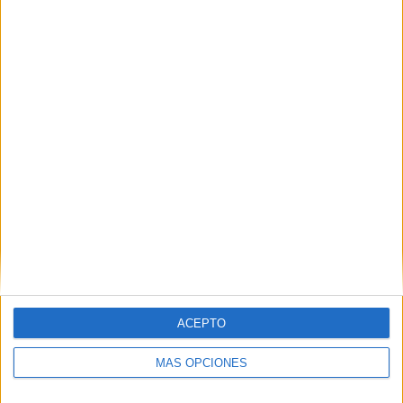
Nombre
*
Correo electrónico
*
Web
ACEPTO
MÁS OPCIONES