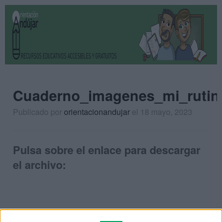
Cuaderno_imagenes_mi_rutin
Publicado por
orientacionandujar
el 18 mayo, 2023
Pulsa sobre el enlace para descargar
el archivo: