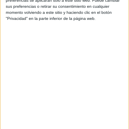
preferencias se aplicarán solo a este sitio web. Puede cambiar
cual, vuelcan la mayor parte del tiempo, que sus tareas
sus preferencias o retirar su consentimiento en cualquier
momento volviendo a este sitio y haciendo clic en el botón
como docentes, y voluntarios en sus meses de verano
"Privacidad" en la parte inferior de la página web.
les permite.
DEJA UNA RESPUESTA
Tu dirección de correo electrónico no será
publicada.
Los campos obligatorios están marcados
con
*
Comentario
*