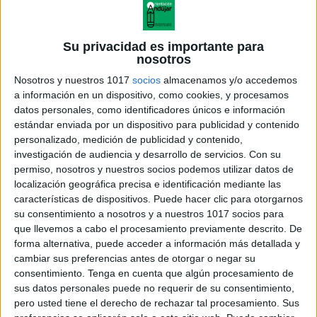
Su privacidad es importante para
nosotros
Nosotros y nuestros 1017
socios
almacenamos y/o accedemos
a información en un dispositivo, como cookies, y procesamos
datos personales, como identificadores únicos e información
estándar enviada por un dispositivo para publicidad y contenido
personalizado, medición de publicidad y contenido,
investigación de audiencia y desarrollo de servicios.
Con su
Cuaderno_imagenes_mi_rutina
permiso, nosotros y nuestros socios podemos utilizar datos de
localización geográfica precisa e identificación mediante las
características de dispositivos. Puede hacer clic para otorgarnos
su consentimiento a nosotros y a nuestros 1017 socios para
que llevemos a cabo el procesamiento previamente descrito. De
Acerca de orientacionandujar
forma alternativa, puede acceder a información más detallada y
Orientación Andújar no es solo un blog, es la apuesta
cambiar sus preferencias antes de otorgar o negar su
consentimiento.
Tenga en cuenta que algún procesamiento de
personal de dos profesores Ginés y Maribel, que
sus datos personales puede no requerir de su consentimiento,
además de ser pareja, son los encargados de los
pero usted tiene el derecho de rechazar tal procesamiento. Sus
contenidos que encontramos dentro del blog y en el