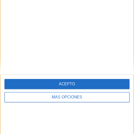
Comparte esto:
ACEPTO
Facebook
X
MÁS OPCIONES
MAS RECURSOS SOBRE ESTE TEMA
LOS CUMPLES
POR MESES
PARA