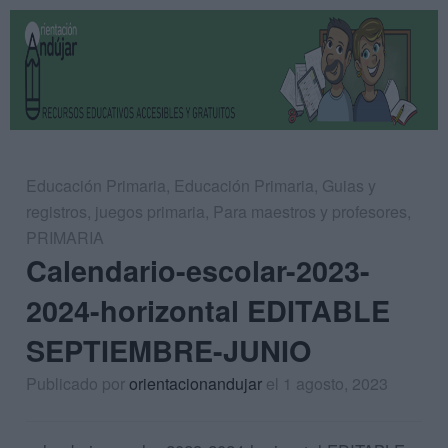
Educación Primaria
,
Educación Primaria
,
Guias y
registros
,
juegos primaria
,
Para maestros y profesores
,
PRIMARIA
Calendario-escolar-2023-
2024-horizontal EDITABLE
SEPTIEMBRE-JUNIO
Publicado por
orientacionandujar
el 1 agosto, 2023