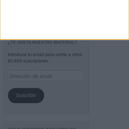
Buscar
¿TE GUSTA NUESTRO MATERIAL?
Introduce tu email para unirte a otros
80.859 suscriptores.
Dirección
de
email
Suscribir