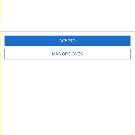
lecturitas
comprensivas
campo
semántico los
juguetes infantil
y primaria
ACEPTO
MÁS OPCIONES
Etiquetas:
Ciclo
comprensiva
lectura
Primaria
Primer
recursos
Acerca de María Olivares
El autor no ha proporcionado ninguna información.
2 COMMENTS