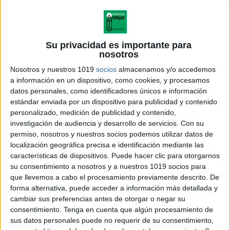
saber leer, pensando e identificando las ideas
principales, entender lo que dice el texto y poder
analizarlo de forma activa y crítica.
Su privacidad es importante para
Además es la gran herramienta para hacerlo. De una
nosotros
lectura eficiente se deriva una escritura eficiente.
Nosotros y nuestros 1019
socios
almacenamos y/o accedemos
a información en un dispositivo, como cookies, y procesamos
datos personales, como identificadores únicos e información
estándar enviada por un dispositivo para publicidad y contenido
personalizado, medición de publicidad y contenido,
investigación de audiencia y desarrollo de servicios.
Con su
permiso, nosotros y nuestros socios podemos utilizar datos de
localización geográfica precisa e identificación mediante las
características de dispositivos. Puede hacer clic para otorgarnos
su consentimiento a nosotros y a nuestros 1019 socios para
que llevemos a cabo el procesamiento previamente descrito. De
forma alternativa, puede acceder a información más detallada y
cambiar sus preferencias antes de otorgar o negar su
consentimiento.
Tenga en cuenta que algún procesamiento de
sus datos personales puede no requerir de su consentimiento,
DESCARGAR PDF