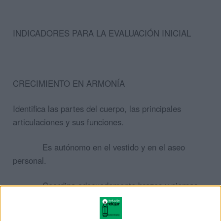
INDICADORES PARA LA EVALUACIÓN INICIAL
CRECIMIENTO EN ARMONÍA
Identifica las partes del cuerpo, las principales
articulaciones y sus funciones.
Es autónomo en el vestido y en el aseo
personal.
Coordina adecuadamente brazos y piernas.
Participa en juegos de forma activa.