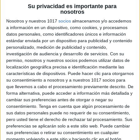
Su privacidad es importante para
Manipula objetos pequeños con control y
nosotros
precisión.
Nosotros y nuestros 1017
socios
almacenamos y/o accedemos
a información en un dispositivo, como cookies, y procesamos
Es responsable en la realización de las
datos personales, como identificadores únicos e información
estándar enviada por un dispositivo para publicidad y contenido
tareas cotidianas.
personalizado, medición de publicidad y contenido,
investigación de audiencia y desarrollo de servicios.
Con su
Sigue rutinas y respeta las reglas del grupo.
permiso, nosotros y nuestros socios podemos utilizar datos de
localización geográfica precisa e identificación mediante las
características de dispositivos. Puede hacer clic para otorgarnos
su consentimiento a nosotros y a nuestros 1017 socios para
que llevemos a cabo el procesamiento previamente descrito. De
DESCUBRIMIENTO Y EXPLORACIÓN DEL
forma alternativa, puede acceder a información más detallada y
ENTORNO
cambiar sus preferencias antes de otorgar o negar su
consentimiento.
Tenga en cuenta que algún procesamiento de
sus datos personales puede no requerir de su consentimiento,
Identifica algunas características climáticas, así como
pero usted tiene el derecho de rechazar tal procesamiento. Sus
algunos alimentos y animales más típicos de cada
preferencias se aplicarán solo a este sitio web. Puede cambiar
estación del año.
sus preferencias o retirar su consentimiento en cualquier
momento volviendo a este sitio y haciendo clic en el botón