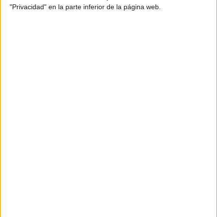
"Privacidad" en la parte inferior de la página web.
Kids programming and creating robot at class, tiny people.
Engineering for kids, learn science activities, early
development classes concept. Bright vibrant violet vector
isolated illustration
Fomento de las competencias
digitales en alumnos
Según fuentes internas citadas por la agencia EFE,