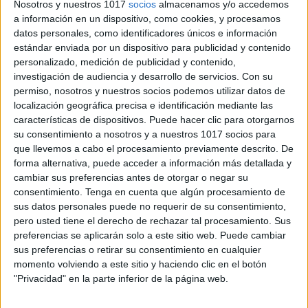
Nosotros y nuestros 1017
socios
almacenamos y/o accedemos
a información en un dispositivo, como cookies, y procesamos
Bajo el círculo encontramos un pequeño crucinúmero
datos personales, como identificadores únicos e información
estándar enviada por un dispositivo para publicidad y contenido
donde deberemos de rellenar los vecinos del número
personalizado, medición de publicidad y contenido,
protagonista.
investigación de audiencia y desarrollo de servicios.
Con su
permiso, nosotros y nuestros socios podemos utilizar datos de
Bajo este crucinúmero encontramos una casita de los
localización geográfica precisa e identificación mediante las
características de dispositivos. Puede hacer clic para otorgarnos
amigos donde podremos poner algunos de los
su consentimiento a nosotros y a nuestros 1017 socios para
amigos de este número (ejemplo del 6: 4 y 2) En esta
que llevemos a cabo el procesamiento previamente descrito. De
casita no se pueden escribir todos los amigos, no es
forma alternativa, puede acceder a información más detallada y
necesario, pero puedes usar la parte trasera de la
cambiar sus preferencias antes de otorgar o negar su
consentimiento.
Tenga en cuenta que algún procesamiento de
ficha para completar con todos los amigos que faltan.
sus datos personales puede no requerir de su consentimiento,
pero usted tiene el derecho de rechazar tal procesamiento. Sus
A la derecha de la casita encontramos un rectángulo
preferencias se aplicarán solo a este sitio web. Puede cambiar
para representar el número de manera simbólica con
sus preferencias o retirar su consentimiento en cualquier
momento volviendo a este sitio y haciendo clic en el botón
círculos (=10) y palitos (=1)
"Privacidad" en la parte inferior de la página web.
Debajo podremos rellenar la familia y la pandilla del