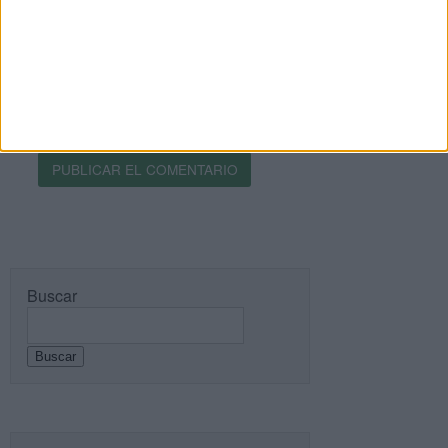
Recibir un correo electrónico con los siguientes
comentarios a esta entrada.
Recibir un correo electrónico con cada nueva
entrada.
Buscar
Buscar