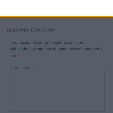
Acerca de María Olivares
El autor no ha proporcionado ninguna información.
DEJA UNA RESPUESTA
Tu dirección de correo electrónico no será
publicada.
Los campos obligatorios están marcados
con
*
Comentario
*